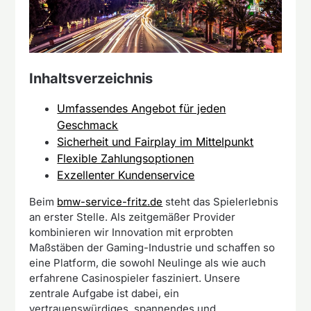
Inhaltsverzeichnis
Umfassendes Angebot für jeden
Geschmack
Sicherheit und Fairplay im Mittelpunkt
Flexible Zahlungsoptionen
Exzellenter Kundenservice
Beim
bmw-service-fritz.de
steht das Spielerlebnis
an erster Stelle. Als zeitgemäßer Provider
kombinieren wir Innovation mit erprobten
Maßstäben der Gaming-Industrie und schaffen so
eine Platform, die sowohl Neulinge als wie auch
erfahrene Casinospieler fasziniert. Unsere
zentrale Aufgabe ist dabei, ein
vertrauenswürdiges, spannendes und