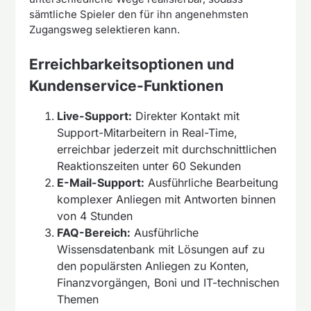
sämtliche Spieler den für ihn angenehmsten
Zugangsweg selektieren kann.
Erreichbarkeitsoptionen und
Kundenservice-Funktionen
Live-Support:
Direkter Kontakt mit
Support-Mitarbeitern in Real-Time,
erreichbar jederzeit mit durchschnittlichen
Reaktionszeiten unter 60 Sekunden
E-Mail-Support:
Ausführliche Bearbeitung
komplexer Anliegen mit Antworten binnen
von 4 Stunden
FAQ-Bereich:
Ausführliche
Wissensdatenbank mit Lösungen auf zu
den populärsten Anliegen zu Konten,
Finanzvorgängen, Boni und IT-technischen
Themen