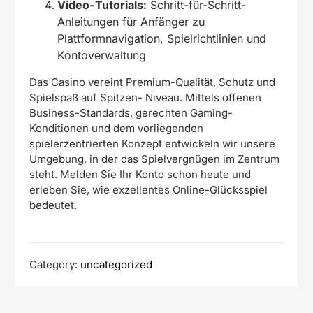
Video-Tutorials:
Schritt-für-Schritt-
Anleitungen für Anfänger zu
Plattformnavigation, Spielrichtlinien und
Kontoverwaltung
Das Casino vereint Premium-Qualität, Schutz und
Spielspaß auf Spitzen- Niveau. Mittels offenen
Business-Standards, gerechten Gaming-
Konditionen und dem vorliegenden
spielerzentrierten Konzept entwickeln wir unsere
Umgebung, in der das Spielvergnügen im Zentrum
steht. Melden Sie Ihr Konto schon heute und
erleben Sie, wie exzellentes Online-Glücksspiel
bedeutet.
Category:
uncategorized