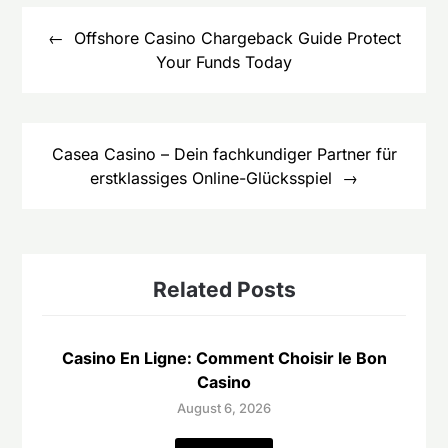
Post
navigation
Offshore Casino Chargeback Guide Protect
Your Funds Today
Casea Casino – Dein fachkundiger Partner für
erstklassiges Online-Glücksspiel
Related Posts
Casino En Ligne: Comment Choisir le Bon
Casino
August 6, 2026