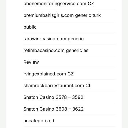
phonemonitoringservice.com CZ
premiumbahisgiris.com generic turk
public
rarawin-casino.com generic
retimbacasino.com generic es
Review
rvingexplained.com CZ
shamrockbarrestaurant.com CL
Snatch Casino 3578 – 3592
Snatch Casino 3608 – 3622
uncategorized