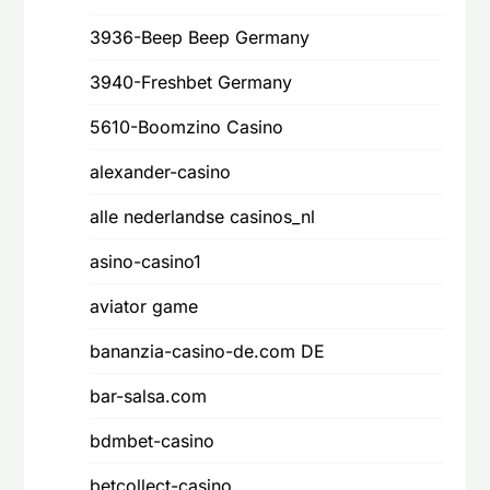
3936-Beep Beep Germany
3940-Freshbet Germany
5610-Boomzino Casino
alexander-casino
alle nederlandse casinos_nl
asino-casino1
aviator game
bananzia-casino-de.com DE
bar-salsa.com
bdmbet-casino
betcollect-casino