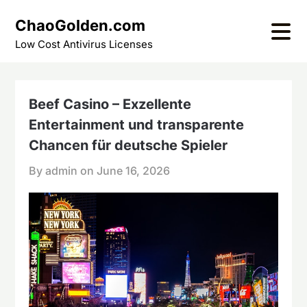
Skip
ChaoGolden.com
to
content
Low Cost Antivirus Licenses
Beef Casino – Exzellente
Entertainment und transparente
Chancen für deutsche Spieler
By admin on
June 16, 2026