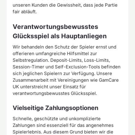
unseren Kunden die Gewissheit, dass jede Partie
fair abläuft.
Verantwortungsbewusstes
Glücksspiel als Hauptanliegen
Wir behandeln den Schutz der Spieler ernst und
offerieren umfangreiche Hilfsmittel zur
Selbstregulation. Deposit-Limits, Loss-Limits,
Session-Timer und Self-Exclusion-Tools befinden
sich jeglichen Spielern zur Verfügung. Unsere
Zusammenarbeit mit Vereinigungen wie GamCare
UK unterstreicht unser Einsatz für
verantwortungsbewusstes Glücksspiel.
Vielseitige Zahlungsoptionen
Schnelle, geschützte und unkomplizierte
Zahlungen sind essenziell für das angenehmes
Spielerlebnis. Aus diesem Grund bieten wir die