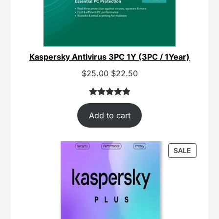
Kaspersky Antivirus 3PC 1Y (3PC / 1Year)
Original
Current
$
25.00
$
22.50
price
price
was:
is:
Rated
40
5.00
$55.00.
$25.00.
Add to cart
out of 5
based on
customer
PRODUC
SALE
ratings
ON
SALE