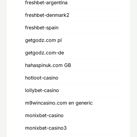
freshbet-argentina
freshbet-denmark2
freshbet-spain
getgodz.com pl
getgodz.com-de
hahaspinuk.com GB
hotloot-casino
lollybet-casino
m9wincasino.com en generic
monixbet-casino
monixbet-casino3