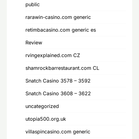
public
rarawin-casino.com generic
retimbacasino.com generic es
Review
rvingexplained.com CZ
shamrockbarrestaurant.com CL
Snatch Casino 3578 – 3592
Snatch Casino 3608 – 3622
uncategorized
utopia500.org.uk
villaspincasino.com generic