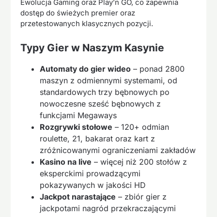
Ewolucja Gaming oraz Play’n GO, co zapewnia
dostęp do świeżych premier oraz
przetestowanych klasycznych pozycji.
Typy Gier w Naszym Kasynie
Automaty do gier wideo
– ponad 2800
maszyn z odmiennymi systemami, od
standardowych trzy bębnowych po
nowoczesne sześć bębnowych z
funkcjami Megaways
Rozgrywki stołowe
– 120+ odmian
roulette, 21, bakarat oraz kart z
zróżnicowanymi ograniczeniami zakładów
Kasino na live
– więcej niż 200 stołów z
eksperckimi prowadzącymi
pokazywanych w jakości HD
Jackpot narastające
– zbiór gier z
jackpotami nagród przekraczającymi