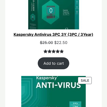
Kaspersky Antivirus 3PC 3Y (3PC / 3Year)
Original
Current
$
25.00
$
22.50
price
price
was:
is:
Rated
40
5.00
$55.00.
$25.00.
Add to cart
out of 5
based on
customer
PRODUCT
SALE
ratings
ON
SALE