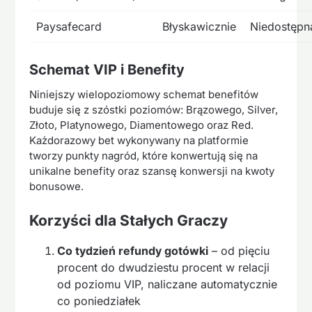
Paysafecard
Błyskawicznie
Niedostępn
Schemat VIP i Benefity
Niniejszy wielopoziomowy schemat benefitów
buduje się z szóstki poziomów: Brązowego, Silver,
Złoto, Platynowego, Diamentowego oraz Red.
Każdorazowy bet wykonywany na platformie
tworzy punkty nagród, które konwertują się na
unikalne benefity oraz szansę konwersji na kwoty
bonusowe.
Korzyści dla Stałych Graczy
Co tydzień refundy gotówki
– od pięciu
procent do dwudziestu procent w relacji
od poziomu VIP, naliczane automatycznie
co poniedziałek