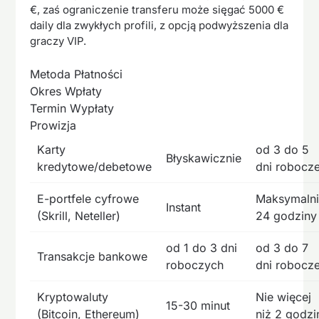
€, zaś ograniczenie transferu może sięgać 5000 €
daily dla zwykłych profili, z opcją podwyższenia dla
graczy VIP.
Metoda Płatności
Okres Wpłaty
Termin Wypłaty
Prowizja
Karty
od 3 do 5
Błyskawicznie
kredytowe/debetowe
dni robocz
E-portfele cyfrowe
Maksymaln
Instant
(Skrill, Neteller)
24 godziny
od 1 do 3 dni
od 3 do 7
Transakcje bankowe
roboczych
dni robocz
Kryptowaluty
Nie więcej
15-30 minut
(Bitcoin, Ethereum)
niż 2 godzi