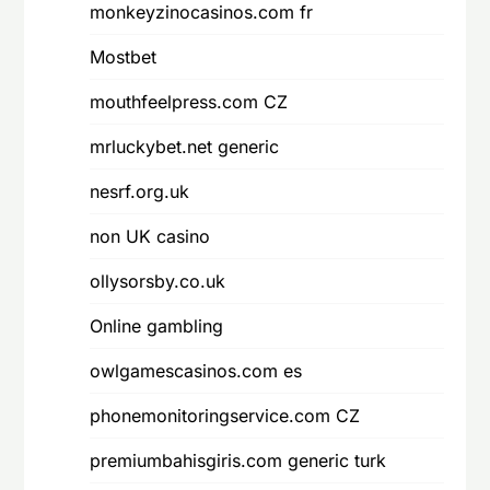
monkeyzinocasinos.com fr
Mostbet
mouthfeelpress.com CZ
mrluckybet.net generic
nesrf.org.uk
non UK casino
ollysorsby.co.uk
Online gambling
owlgamescasinos.com es
phonemonitoringservice.com CZ
premiumbahisgiris.com generic turk