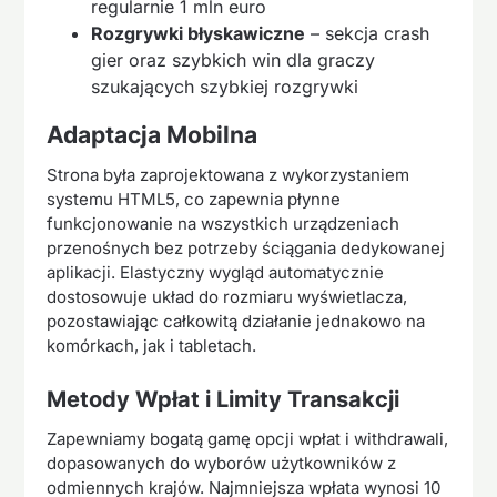
regularnie 1 mln euro
Rozgrywki błyskawiczne
– sekcja crash
gier oraz szybkich win dla graczy
szukających szybkiej rozgrywki
Adaptacja Mobilna
Strona była zaprojektowana z wykorzystaniem
systemu HTML5, co zapewnia płynne
funkcjonowanie na wszystkich urządzeniach
przenośnych bez potrzeby ściągania dedykowanej
aplikacji. Elastyczny wygląd automatycznie
dostosowuje układ do rozmiaru wyświetlacza,
pozostawiając całkowitą działanie jednakowo na
komórkach, jak i tabletach.
Metody Wpłat i Limity Transakcji
Zapewniamy bogatą gamę opcji wpłat i withdrawali,
dopasowanych do wyborów użytkowników z
odmiennych krajów. Najmniejsza wpłata wynosi 10