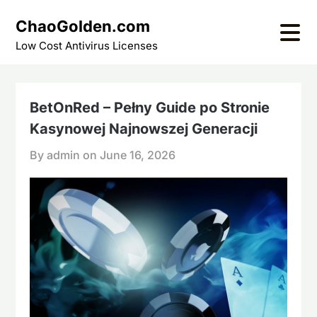
Skip
ChaoGolden.com
to
content
Low Cost Antivirus Licenses
BetOnRed – Pełny Guide po Stronie
Kasynowej Najnowszej Generacji
By admin on
June 16, 2026