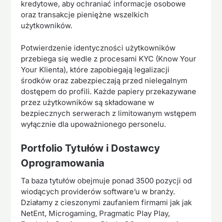
kredytowe, aby ochraniać informacje osobowe
oraz transakcje pieniężne wszelkich
użytkowników.
Potwierdzenie identyczności użytkowników
przebiega się wedle z procesami KYC (Know Your
Your Klienta), które zapobiegają legalizacji
środków oraz zabezpieczają przed nielegalnym
dostępem do profili. Każde papiery przekazywane
przez użytkowników są składowane w
bezpiecznych serwerach z limitowanym wstępem
wyłącznie dla upoważnionego personelu.
Portfolio Tytułów i Dostawcy
Oprogramowania
Ta baza tytułów obejmuje ponad 3500 pozycji od
wiodących providerów software’u w branży.
Działamy z cieszonymi zaufaniem firmami jak jak
NetEnt, Microgaming, Pragmatic Play Play,