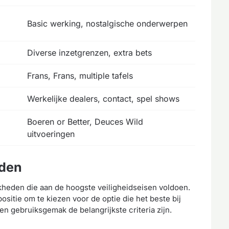
Basic werking, nostalgische onderwerpen
Diverse inzetgrenzen, extra bets
Frans, Frans, multiple tafels
Werkelijke dealers, contact, spel shows
Boeren or Better, Deuces Wild
uitvoeringen
oden
kheden die aan de hoogste veiligheidseisen voldoen.
ositie om te kiezen voor de optie die het beste bij
 gebruiksgemak de belangrijkste criteria zijn.