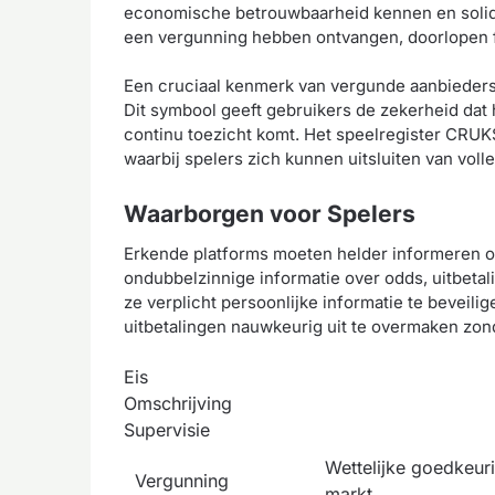
economische betrouwbaarheid kennen en solid
een vergunning hebben ontvangen, doorlopen f
Een cruciaal kenmerk van vergunde aanbieders 
Dit symbool geeft gebruikers de zekerheid dat 
continu toezicht komt. Het speelregister CRUK
waarbij spelers zich kunnen uitsluiten van volle
Waarborgen voor Spelers
Erkende platforms moeten helder informeren 
ondubbelzinnige informatie over odds, uitbeta
ze verplicht persoonlijke informatie te beveil
uitbetalingen nauwkeurig uit te overmaken zon
Eis
Omschrijving
Supervisie
Wettelijke goedkeur
Vergunning
markt