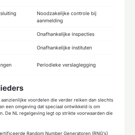
sluiting
Noodzakelijke controle bij
aanmelding
Onafhankelijke inspecties
Onafhankelijke instituten
ingen
Periodieke verslaglegging
ieders
 aanzienlijke voordelen die verder reiken dan slechts
van een omgeving dat speciaal ontwikkeld is om
en. De NL regelgeving legt op strikte voorwaarden die
certificeerde Random Number Generatoren (RNG’s)