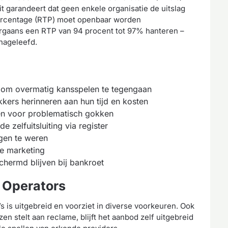
Dit garandeert dat geen enkele organisatie de uitslag
percentage (RTP) moet openbaar worden
gaans een RTP van 94 procent tot 97% hanteren –
nageleefd.
s om overmatig kansspelen te tegengaan
ers herinneren aan hun tijd en kosten
en voor problematisch gokken
e zelfuitsluiting via register
igen te weren
e marketing
hermd blijven bij bankroet
e Operators
s is uitgebreid en voorziet in diverse voorkeuren. Ook
n stelt aan reclame, blijft het aanbod zelf uitgebreid