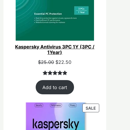
Kaspersky Antivirus 3PC 1Y (3PC /
1Year)
Original
Current
$
25.00
$
22.50
price
price
was:
is:
Rated
40
5.00
$55.00.
$25.00.
Add to cart
out of 5
based on
customer
PRODUCT
SALE
ratings
ON
SALE