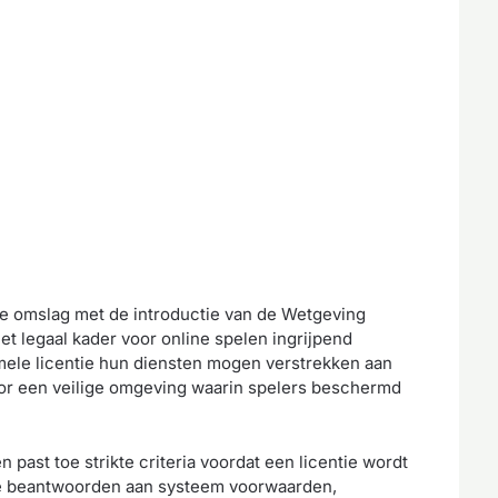
he omslag met de introductie van de Wetgeving
et legaal kader voor online spelen ingrijpend
rmele licentie hun diensten mogen verstrekken aan
or een veilige omgeving waarin spelers beschermd
past toe strikte criteria voordat een licentie wordt
e beantwoorden aan systeem voorwaarden,