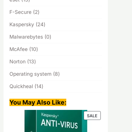
products
2
F-Secure
2
products
24
Kaspersky
24
products
0
Malwarebytes
0
products
10
McAfee
10
products
13
Norton
13
products
8
Operating system
8
products
14
Quickheal
14
products
You May Also Like
:
PRODUCT
SALE
ON
SALE