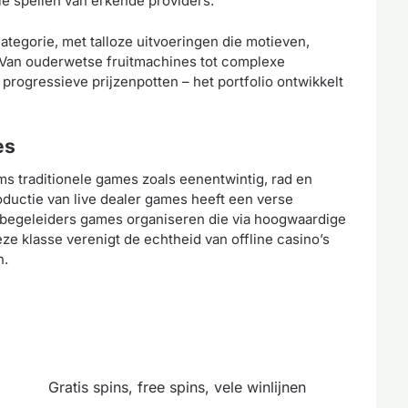
le spellen van erkende providers.
tegorie, met talloze uitvoeringen die motieven,
 Van ouderwetse fruitmachines tot complexe
ogressieve prijzenpotten – het portfolio ontwikkelt
es
s traditionele games zoals eenentwintig, rad en
oductie van live dealer games heeft een verse
lbegeleiders games organiseren die via hoogwaardige
e klasse verenigt de echtheid van offline casino’s
n.
Gratis spins, free spins, vele winlijnen