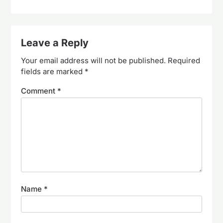
Leave a Reply
Your email address will not be published.
Required
fields are marked
*
Comment
*
Name
*