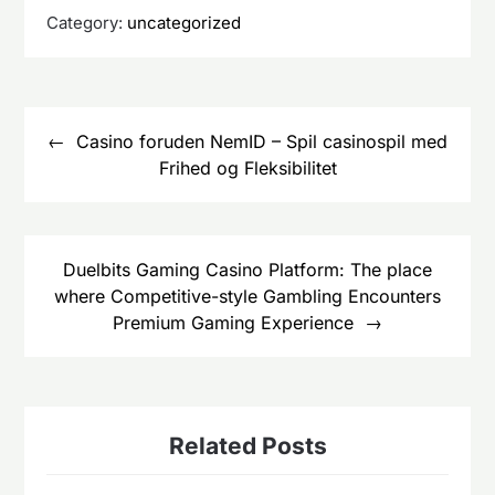
Category:
uncategorized
Post
navigation
Casino foruden NemID – Spil casinospil med
Frihed og Fleksibilitet
Duelbits Gaming Casino Platform: The place
where Competitive-style Gambling Encounters
Premium Gaming Experience
Related Posts