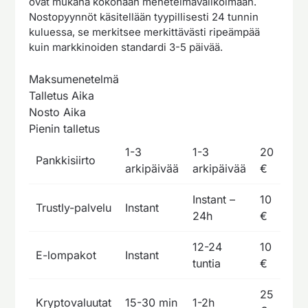
ovat mukana kokonaan menetelmävalikoimaan.
Nostopyynnöt käsitellään tyypillisesti 24 tunnin
kuluessa, se merkitsee merkittävästi ripeämpää
kuin markkinoiden standardi 3-5 päivää.
Maksumenetelmä
Talletus Aika
Nosto Aika
Pienin talletus
1-3
1-3
20
Pankkisiirto
arkipäivää
arkipäivää
€
Instant –
10
Trustly-palvelu
Instant
24h
€
12-24
10
E-lompakot
Instant
tuntia
€
25
Kryptovaluutat
15-30 min
1-2h