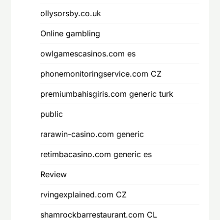
ollysorsby.co.uk
Online gambling
owlgamescasinos.com es
phonemonitoringservice.com CZ
premiumbahisgiris.com generic turk
public
rarawin-casino.com generic
retimbacasino.com generic es
Review
rvingexplained.com CZ
shamrockbarrestaurant.com CL