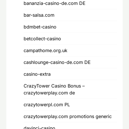
bananzia-casino-de.com DE
bar-salsa.com
bdmbet-casino
betcollect-casino
campathome.org.uk
cashlounge-casino-de.com DE
casino-extra
CrazyTower Casino Bonus –
crazytowerplay.com de
crazytowerpl.com PL
crazytowerplay.com promotions generic
davinci-casino