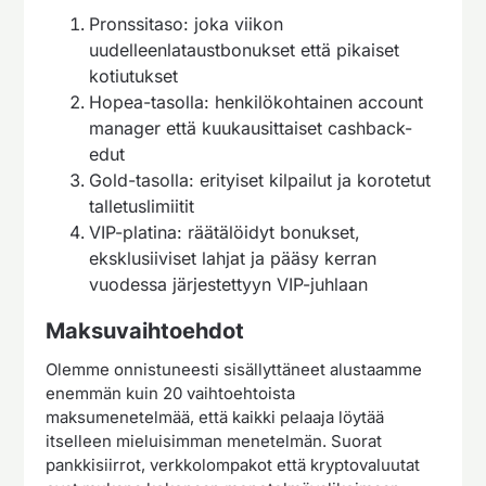
Pronssitaso: joka viikon
uudelleenlataustbonukset että pikaiset
kotiutukset
Hopea-tasolla: henkilökohtainen account
manager että kuukausittaiset cashback-
edut
Gold-tasolla: erityiset kilpailut ja korotetut
talletuslimiitit
VIP-platina: räätälöidyt bonukset,
eksklusiiviset lahjat ja pääsy kerran
vuodessa järjestettyyn VIP-juhlaan
Maksuvaihtoehdot
Olemme onnistuneesti sisällyttäneet alustaamme
enemmän kuin 20 vaihtoehtoista
maksumenetelmää, että kaikki pelaaja löytää
itselleen mieluisimman menetelmän. Suorat
pankkisiirrot, verkkolompakot että kryptovaluutat