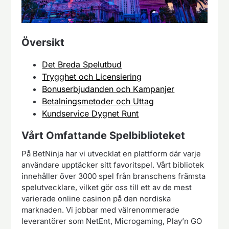
Översikt
Det Breda Spelutbud
Trygghet och Licensiering
Bonuserbjudanden och Kampanjer
Betalningsmetoder och Uttag
Kundservice Dygnet Runt
Vårt Omfattande Spelbiblioteket
På BetNinja har vi utvecklat en plattform där varje
användare upptäcker sitt favoritspel. Vårt bibliotek
innehåller över 3000 spel från branschens främsta
spelutvecklare, vilket gör oss till ett av de mest
varierade online casinon på den nordiska
marknaden. Vi jobbar med välrenommerade
leverantörer som NetEnt, Microgaming, Play’n GO