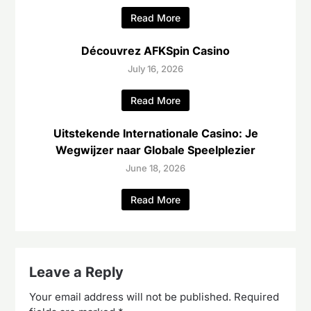
Read More
Découvrez AFKSpin Casino
July 16, 2026
Read More
Uitstekende Internationale Casino: Je
Wegwijzer naar Globale Speelplezier
June 18, 2026
Read More
Leave a Reply
Your email address will not be published.
Required