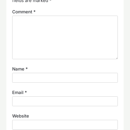
fields are marked
*
Comment
*
Name
*
Email
*
Website