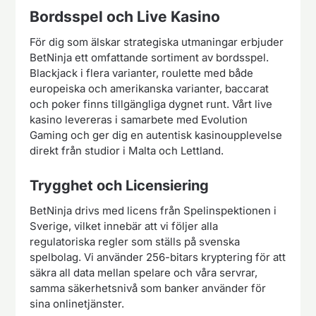
Bordsspel och Live Kasino
För dig som älskar strategiska utmaningar erbjuder
BetNinja ett omfattande sortiment av bordsspel.
Blackjack i flera varianter, roulette med både
europeiska och amerikanska varianter, baccarat
och poker finns tillgängliga dygnet runt. Vårt live
kasino levereras i samarbete med Evolution
Gaming och ger dig en autentisk kasinoupplevelse
direkt från studior i Malta och Lettland.
Trygghet och Licensiering
BetNinja drivs med licens från Spelinspektionen i
Sverige, vilket innebär att vi följer alla
regulatoriska regler som ställs på svenska
spelbolag. Vi använder 256-bitars kryptering för att
säkra all data mellan spelare och våra servrar,
samma säkerhetsnivå som banker använder för
sina onlinetjänster.