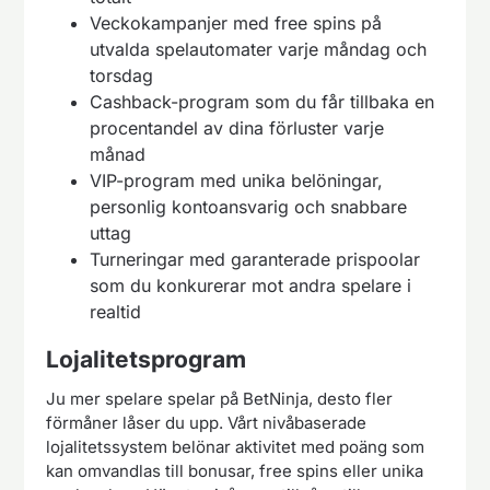
Veckokampanjer med free spins på
utvalda spelautomater varje måndag och
torsdag
Cashback-program som du får tillbaka en
procentandel av dina förluster varje
månad
VIP-program med unika belöningar,
personlig kontoansvarig och snabbare
uttag
Turneringar med garanterade prispoolar
som du konkurerar mot andra spelare i
realtid
Lojalitetsprogram
Ju mer spelare spelar på BetNinja, desto fler
förmåner låser du upp. Vårt nivåbaserade
lojalitetssystem belönar aktivitet med poäng som
kan omvandlas till bonusar, free spins eller unika