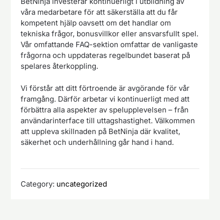
BetNinja investerar kontinuerligt i utbildning av
våra medarbetare för att säkerställa att du får
kompetent hjälp oavsett om det handlar om
tekniska frågor, bonusvillkor eller ansvarsfullt spel.
Vår omfattande FAQ-sektion omfattar de vanligaste
frågorna och uppdateras regelbundet baserat på
spelares återkoppling.
Vi förstår att ditt förtroende är avgörande för vår
framgång. Därför arbetar vi kontinuerligt med att
förbättra alla aspekter av spelupplevelsen – från
användarinterface till uttagshastighet. Välkommen
att uppleva skillnaden på BetNinja där kvalitet,
säkerhet och underhållning går hand i hand.
Category:
uncategorized