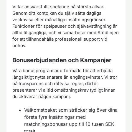
Vi tar ansvarsfullt spelande på största allvar.
Genom ditt konto kan du själv sätta dagliga,
veckovisa eller månatliga insättningsgränser.
Funktioner för spelpauser och självavstängning är
alltid tillgängliga, och vi samarbetar med Stödlinjen
för att tillhandahålla professionell support vid
behov.
Bonuserbjudanden och Kampanjer
Våra bonusprogram är utformade för att erbjuda
långsiktigt nytta snarare än engångsvinster. Vi tror
på transparens och rättvisa regler, därför
presenterar vi alltid omsättningskrav tydligt innan
du aktiverar någon kampanj.
Välkomstpaket som sträcker sig över dina
första fyra insättningar med
matchningsbonusar upp till 10 tusen SEK
totalt