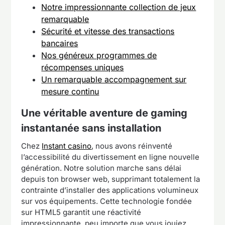
Notre impressionnante collection de jeux
remarquable
Sécurité et vitesse des transactions
bancaires
Nos généreux programmes de
récompenses uniques
Un remarquable accompagnement sur
mesure continu
Une véritable aventure de gaming
instantanée sans installation
Chez
Instant casino
, nous avons réinventé
l’accessibilité du divertissement en ligne nouvelle
génération. Notre solution marche sans délai
depuis ton browser web, supprimant totalement la
contrainte d’installer des applications volumineux
sur vos équipements. Cette technologie fondée
sur HTML5 garantit une réactivité
impressionnante, peu importe que vous jouiez