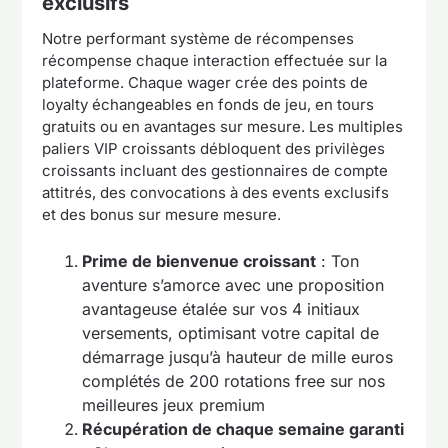
exclusifs
Notre performant système de récompenses
récompense chaque interaction effectuée sur la
plateforme. Chaque wager crée des points de
loyalty échangeables en fonds de jeu, en tours
gratuits ou en avantages sur mesure. Les multiples
paliers VIP croissants débloquent des privilèges
croissants incluant des gestionnaires de compte
attitrés, des convocations à des events exclusifs
et des bonus sur mesure mesure.
Prime de bienvenue croissant
: Ton
aventure s’amorce avec une proposition
avantageuse étalée sur vos 4 initiaux
versements, optimisant votre capital de
démarrage jusqu’à hauteur de mille euros
complétés de 200 rotations free sur nos
meilleures jeux premium
Récupération de chaque semaine garanti