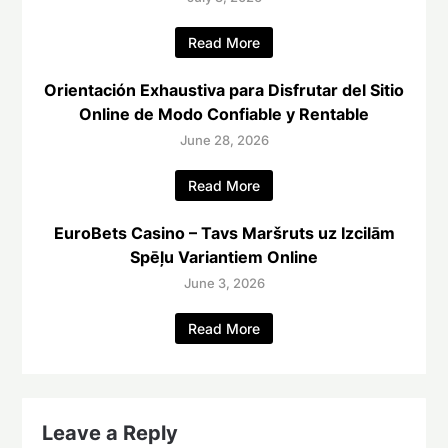
Read More
Orientación Exhaustiva para Disfrutar del Sitio
Online de Modo Confiable y Rentable
June 28, 2026
Read More
EuroBets Casino – Tavs Maršruts uz Izcilām
Spēļu Variantiem Online
June 3, 2026
Read More
Leave a Reply