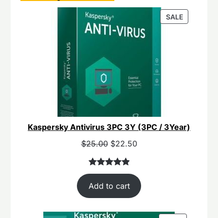
PRODUCT
SALE
ON
SALE
Kaspersky Antivirus 3PC 3Y (3PC / 3Year)
Original
Current
$
25.00
$
22.50
price
price
was:
is:
Rated
40
5.00
$55.00.
$25.00.
Add to cart
out of 5
based on
customer