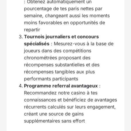
: Obtenez automatiquement un
pourcentage de tes paris nettes par
semaine, changeant aussi les moments
moins favorables en opportunités de
repartir
Tournois journaliers et concours
spécialisés
: Mesurez-vous à la base de
joueurs dans des compétitions
chronométrées proposant des
récompenses substantielles et des
récompenses tangibles aux plus
performants participants
Programme referral avantageux
:
Recommandez notre casino à tes
connaissances et bénéficiez de avantages
récurrents calculés sur leurs engagement,
créant une source de gains
supplémentaires sans effort