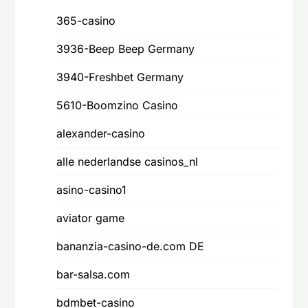
365-casino
3936-Beep Beep Germany
3940-Freshbet Germany
5610-Boomzino Casino
alexander-casino
alle nederlandse casinos_nl
asino-casino1
aviator game
bananzia-casino-de.com DE
bar-salsa.com
bdmbet-casino