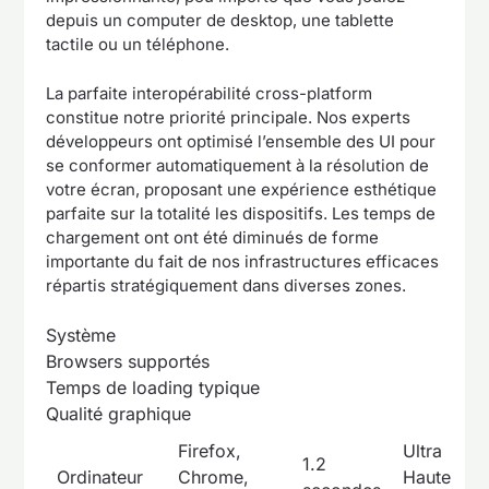
depuis un computer de desktop, une tablette
tactile ou un téléphone.
La parfaite interopérabilité cross-platform
constitue notre priorité principale. Nos experts
développeurs ont optimisé l’ensemble des UI pour
se conformer automatiquement à la résolution de
votre écran, proposant une expérience esthétique
parfaite sur la totalité les dispositifs. Les temps de
chargement ont ont été diminués de forme
importante du fait de nos infrastructures efficaces
répartis stratégiquement dans diverses zones.
Système
Browsers supportés
Temps de loading typique
Qualité graphique
Firefox,
Ultra
1.2
Ordinateur
Chrome,
Haute