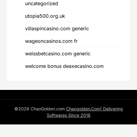
uncategorized
utopia500.org.uk
villaspincasino.com generic
wageoncasinos.com fr
weissbetcasino.com generic
welcome bonus deaxecasino.com
©2026 ChaoGolden.com
Chaogolden.Com| Delivering
Softwares Since 2016