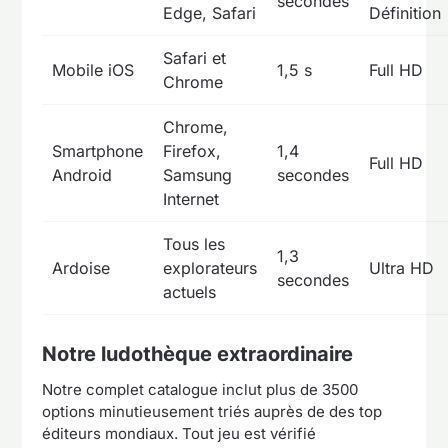
secondes
Edge, Safari
Définition
Safari et
Mobile iOS
1,5 s
Full HD
Chrome
Chrome,
Smartphone
Firefox,
1,4
Full HD
Android
Samsung
secondes
Internet
Tous les
1,3
Ardoise
explorateurs
Ultra HD
secondes
actuels
Notre ludothèque extraordinaire
Notre complet catalogue inclut plus de 3500
options minutieusement triés auprès de des top
éditeurs mondiaux. Tout jeu est vérifié