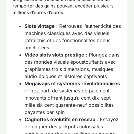
remporter des gains pouvant excéder plusieurs
millions d’euros d’euros.
Slots vintage
: Retrouvez l’authenticité des
machines classiques avec des visuels
rafraîchis et des fonctionnalités bonus
améliorées
Vidéo slots slots prestige
: Plongez dans
des mondes visuels époustouflants avec
graphismes trois dimensions, musiques
audio épiques et histoires captivants
Megaways et systèmes révolutionnaires
: Tirez parti de systèmes de paiement
innovants offrant jusqu’à cent dix-sept
mille six cent quarante-neuf possibilités
payantes par spin
Cagnottes évolutifs en réseau
: Essayez
de gagner des jackpots colossales
enrichies par des des milliers de joueurs