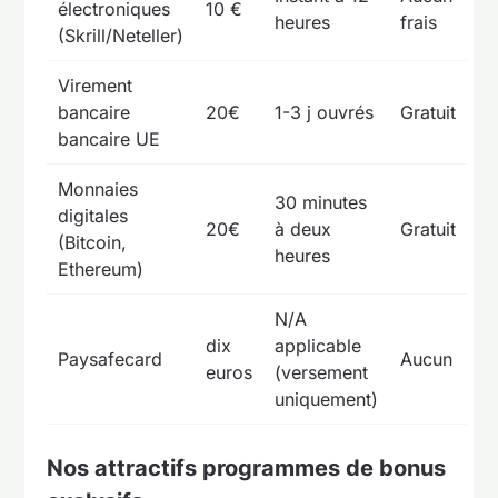
électroniques
10 €
heures
frais
(Skrill/Neteller)
Virement
bancaire
20€
1-3 j ouvrés
Gratuit
bancaire UE
Monnaies
30 minutes
digitales
20€
à deux
Gratuit
(Bitcoin,
heures
Ethereum)
N/A
dix
applicable
Paysafecard
Aucun
euros
(versement
uniquement)
Nos attractifs programmes de bonus