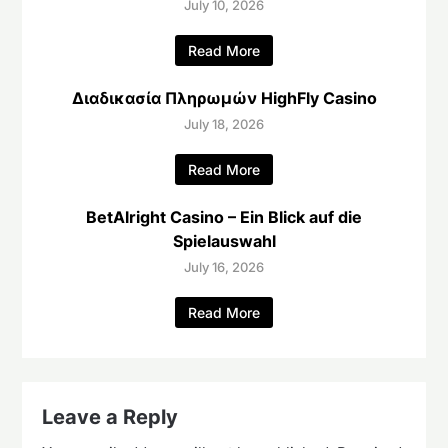
July 10, 2026
Read More
Διαδικασία Πληρωμών HighFly Casino
July 18, 2026
Read More
BetAlright Casino – Ein Blick auf die
Spielauswahl
July 16, 2026
Read More
Leave a Reply