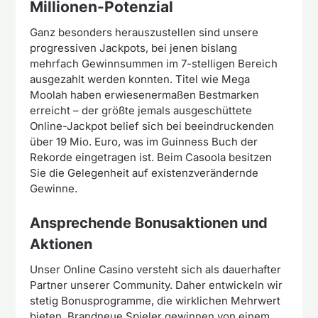
Millionen-Potenzial
Ganz besonders herauszustellen sind unsere
progressiven Jackpots, bei jenen bislang
mehrfach Gewinnsummen im 7-stelligen Bereich
ausgezahlt werden konnten. Titel wie Mega
Moolah haben erwiesenermaßen Bestmarken
erreicht – der größte jemals ausgeschüttete
Online-Jackpot belief sich bei beeindruckenden
über 19 Mio. Euro, was im Guinness Buch der
Rekorde eingetragen ist. Beim Casoola besitzen
Sie die Gelegenheit auf existenzverändernde
Gewinne.
Ansprechende Bonusaktionen und
Aktionen
Unser Online Casino versteht sich als dauerhafter
Partner unserer Community. Daher entwickeln wir
stetig Bonusprogramme, die wirklichen Mehrwert
bieten. Brandneue Spieler gewinnen von einem