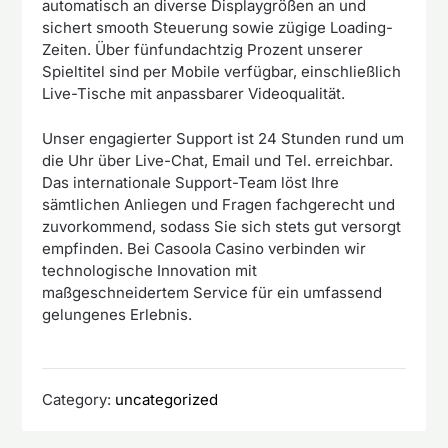
automatisch an diverse Displaygrößen an und
sichert smooth Steuerung sowie zügige Loading-
Zeiten. Über fünfundachtzig Prozent unserer
Spieltitel sind per Mobile verfügbar, einschließlich
Live-Tische mit anpassbarer Videoqualität.
Unser engagierter Support ist 24 Stunden rund um
die Uhr über Live-Chat, Email und Tel. erreichbar.
Das internationale Support-Team löst Ihre
sämtlichen Anliegen und Fragen fachgerecht und
zuvorkommend, sodass Sie sich stets gut versorgt
empfinden. Bei Casoola Casino verbinden wir
technologische Innovation mit
maßgeschneidertem Service für ein umfassend
gelungenes Erlebnis.
Category:
uncategorized