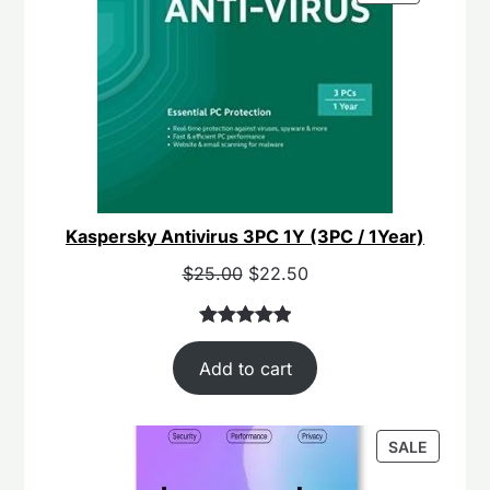
ON
SALE
Kaspersky Antivirus 3PC 1Y (3PC / 1Year)
Original
Current
$
25.00
$
22.50
price
price
was:
is:
Rated
40
5.00
$55.00.
$25.00.
Add to cart
out of 5
based on
customer
PRODUC
SALE
ratings
ON