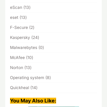
product
13
eScan
13
products
13
eset
13
products
2
F-Secure
2
products
24
Kaspersky
24
products
0
Malwarebytes
0
products
10
McAfee
10
products
13
Norton
13
products
8
Operating system
8
products
14
Quickheal
14
products
You May Also Like
: