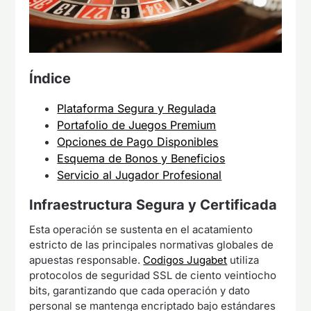
Índice
Plataforma Segura y Regulada
Portafolio de Juegos Premium
Opciones de Pago Disponibles
Esquema de Bonos y Beneficios
Servicio al Jugador Profesional
Infraestructura Segura y Certificada
Esta operación se sustenta en el acatamiento
estricto de las principales normativas globales de
apuestas responsable.
Codigos Jugabet
utiliza
protocolos de seguridad SSL de ciento veintiocho
bits, garantizando que cada operación y dato
personal se mantenga encriptado bajo estándares