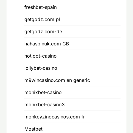
freshbet-spain
getgodz.com pl
getgodz.com-de
hahaspinuk.com GB
hotloot-casino
lollybet-casino
m9wincasino.com en generic
monixbet-casino
monixbet-casino3
monkeyzinocasinos.com fr
Mostbet