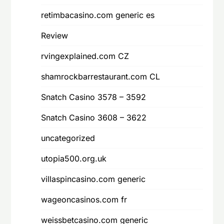
retimbacasino.com generic es
Review
rvingexplained.com CZ
shamrockbarrestaurant.com CL
Snatch Casino 3578 – 3592
Snatch Casino 3608 – 3622
uncategorized
utopia500.org.uk
villaspincasino.com generic
wageoncasinos.com fr
weissbetcasino.com generic