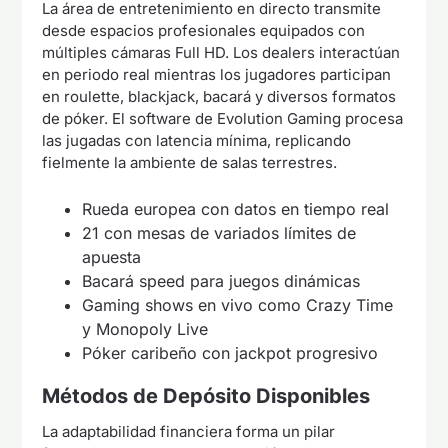
La área de entretenimiento en directo transmite
desde espacios profesionales equipados con
múltiples cámaras Full HD. Los dealers interactúan
en periodo real mientras los jugadores participan
en roulette, blackjack, bacará y diversos formatos
de póker. El software de Evolution Gaming procesa
las jugadas con latencia mínima, replicando
fielmente la ambiente de salas terrestres.
Rueda europea con datos en tiempo real
21 con mesas de variados límites de
apuesta
Bacará speed para juegos dinámicas
Gaming shows en vivo como Crazy Time
y Monopoly Live
Póker caribeño con jackpot progresivo
Métodos de Depósito Disponibles
La adaptabilidad financiera forma un pilar