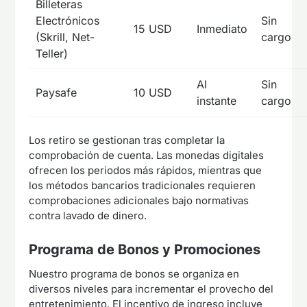
Billeteras
Electrónicos
Sin
15 USD
Inmediato
(Skrill, Net-
cargo
Teller)
Al
Sin
Paysafe
10 USD
instante
cargo
Los retiro se gestionan tras completar la
comprobación de cuenta. Las monedas digitales
ofrecen los periodos más rápidos, mientras que
los métodos bancarios tradicionales requieren
comprobaciones adicionales bajo normativas
contra lavado de dinero.
Programa de Bonos y Promociones
Nuestro programa de bonos se organiza en
diversos niveles para incrementar el provecho del
entretenimiento. El incentivo de ingreso incluye