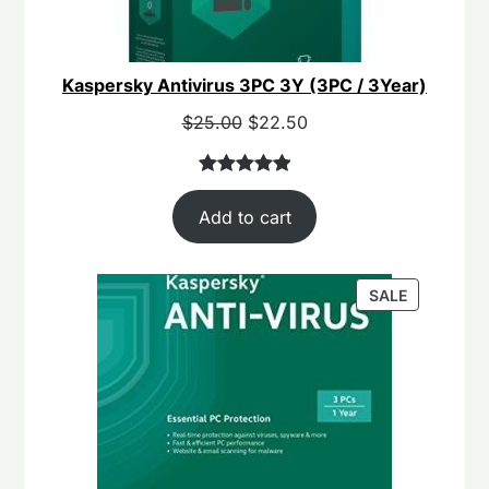
Kaspersky Antivirus 3PC 3Y (3PC / 3Year)
Original
Current
$
25.00
$
22.50
price
price
was:
is:
Rated
40
5.00
$55.00.
$25.00.
Add to cart
out of 5
based on
customer
PRODUCT
SALE
ratings
ON
SALE