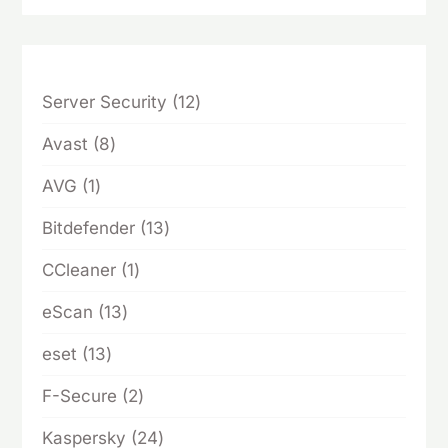
12
Server Security
12
products
8
Avast
8
products
1
AVG
1
product
13
Bitdefender
13
products
1
CCleaner
1
product
13
eScan
13
products
13
eset
13
products
2
F-Secure
2
products
24
Kaspersky
24