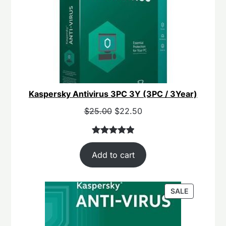
SALE
Kaspersky Antivirus 3PC 3Y (3PC / 3Year)
Original
Current
$
25.00
$
22.50
price
price
was:
is:
Rated
40
5.00
$55.00.
$25.00.
Add to cart
out of 5
based on
customer
PRODUCT
SALE
ratings
ON
SALE