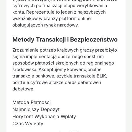
cyfrowych po finalizacji etapu weryfikowania
konta. Reprezentuje to jeden z najszybszych
wskaźników w branży platform online
obsługujących rynek narodowy.
Metody Transakcji i Bezpieczeństwo
Zrozumienie potrzeb krajowych graczy przełożyło
się na implementacją obszernego spektrum
sposobów płatności skrojonych do regionalnego
środowiska. Akceptujemy konwencjonalne
transakcje bankowe, szybkie transakcje BLIK,
portfele cyfrowe a także cards debetowe i
debetowe.
Metoda Płatności
Najmniejszy Depozyt
Horyzont Wykonania Wpłaty
Czas Wypłaty