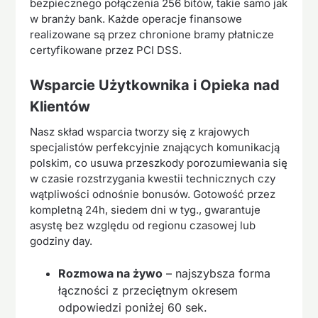
bezpiecznego połączenia 256 bitów, takie samo jak
w branży bank. Każde operacje finansowe
realizowane są przez chronione bramy płatnicze
certyfikowane przez PCI DSS.
Wsparcie Użytkownika i Opieka nad
Klientów
Nasz skład wsparcia tworzy się z krajowych
specjalistów perfekcyjnie znających komunikacją
polskim, co usuwa przeszkody porozumiewania się
w czasie rozstrzygania kwestii technicznych czy
wątpliwości odnośnie bonusów. Gotowość przez
kompletną 24h, siedem dni w tyg., gwarantuje
asystę bez względu od regionu czasowej lub
godziny day.
Rozmowa na żywo
– najszybsza forma
łączności z przeciętnym okresem
odpowiedzi poniżej 60 sek.