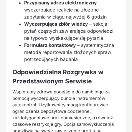
Przypisany adres elektroniczny
–
wyczerpujące reakcje na złożone
zapytania w ciągu najwyżej 6 godzin
Wyczerpująca zbiór wiedzy
– sekcja
pytań częstych zawierająca odpowiedzi
na typowo wyskakujące się pytania
Formularz kontaktowy
– systematyczna
metoda reportowania złożonych spraw
potrzebujących badania
Odpowiedzialna Rozgrywka w
Przedstawionym Serwisie
Wspieramy zdrowe podejście do gamblingu za
pomocą wyczerpujący bundle instrumentów
autokontrol. Użytkownicy mogą konfigurować
ograniczenia depozytowe codzienne,
każdotygodniowe oraz comiesięczne, a również
czasowe restrykcje gry. Opcja samowykluczenia
umożliwia na swoje zawieszenie profilu na