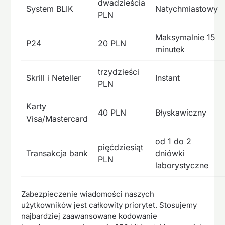
dwadzieścia
System BLIK
Natychmiastowy
PLN
Maksymalnie 15
P24
20 PLN
minutek
trzydzieści
Skrill i Neteller
Instant
PLN
Karty
40 PLN
Błyskawiczny
Visa/Mastercard
od 1 do 2
pięćdziesiąt
Transakcja bank
dniówki
PLN
laborystyczne
Zabezpieczenie wiadomości naszych
użytkowników jest całkowity priorytet. Stosujemy
najbardziej zaawansowane kodowanie