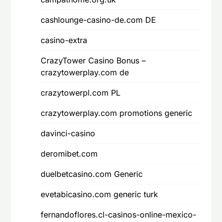
cashlounge-casino-de.com DE
casino-extra
CrazyTower Casino Bonus –
crazytowerplay.com de
crazytowerpl.com PL
crazytowerplay.com promotions generic
davinci-casino
deromibet.com
duelbetcasino.com Generic
evetabicasino.com generic turk
fernandoflores.cl-casinos-online-mexico-