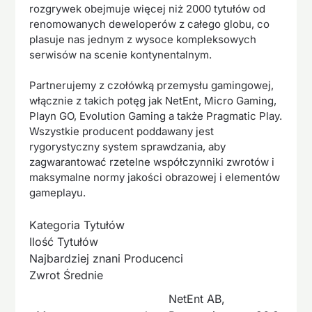
rozgrywek obejmuje więcej niż 2000 tytułów od
renomowanych deweloperów z całego globu, co
plasuje nas jednym z wysoce kompleksowych
serwisów na scenie kontynentalnym.
Partnerujemy z czołówką przemysłu gamingowej,
włącznie z takich potęg jak NetEnt, Micro Gaming,
Playn GO, Evolution Gaming a także Pragmatic Play.
Wszystkie producent poddawany jest
rygorystyczny system sprawdzania, aby
zagwarantować rzetelne współczynniki zwrotów i
maksymalne normy jakości obrazowej i elementów
gameplayu.
Kategoria Tytułów
Ilość Tytułów
Najbardziej znani Producenci
Zwrot Średnie
NetEnt AB,