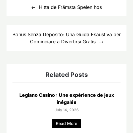
navigation
Hitta de Främsta Spelen hos
Bonus Senza Deposito: Una Guida Esaustiva per
Cominciare a Divertirsi Gratis
Related Posts
Legiano Casino : Une expérience de jeux
inégalée
July 14, 2026
Read More