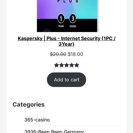
Kaspersky | Plus - Internet Security (1PC /
3Year)
Original
Current
$
20.00
$
18.00
price
price
was:
is:
Rated
40
5.00
$55.00.
$20.00.
Add to cart
out of 5
based on
customer
ratings
Categories
365-casino
3936-Beep Beep Germany