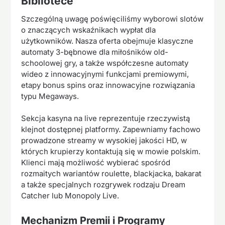
Bibliotece
Szczególną uwagę poświęciliśmy wyborowi slotów
o znaczących wskaźnikach wypłat dla
użytkowników. Nasza oferta obejmuje klasyczne
automaty 3-bębnowe dla miłośników old-
schoolowej gry, a także współczesne automaty
wideo z innowacyjnymi funkcjami premiowymi,
etapy bonus spins oraz innowacyjne rozwiązania
typu Megaways.
Sekcja kasyna na live reprezentuje rzeczywistą
klejnot dostępnej platformy. Zapewniamy fachowo
prowadzone streamy w wysokiej jakości HD, w
których krupierzy kontaktują się w mowie polskim.
Klienci mają możliwość wybierać spośród
rozmaitych wariantów roulette, blackjacka, bakarat
a także specjalnych rozgrywek rodzaju Dream
Catcher lub Monopoly Live.
Mechanizm Premii i Programy