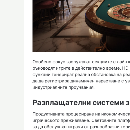
Особено фокус заслужават секциите с лайв 
ръководят игрите в действително време. HD
функции генерират реална обстановка на ре
да да регистрира динамичен нарастване с ув
индустриалните проучвания.
Разплащателни системи з
Продуктивната процесиране на икономическ
играческото преживяване. Световните плат
за да обслужват играчи от разнообразни тер