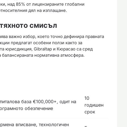
ики, над 85% от лицензираните глобални
тносителния дял на изплащане.
 тяхното смисъл
ява важно избор, което точно дефинира правната
кции предлагат особени ползи както за
та юрисдикция, Gibraltaр и Кюрасао са сред
а балансираната нормативна атмосфера.
10
питалова база €100,000+, одит на
годишен
ограмното обезпечение
срок
рмена вписване, технологичен