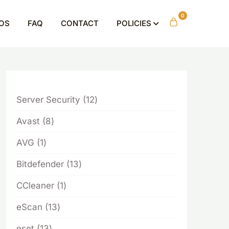
0
OS
FAQ
CONTACT
POLICIES
12
Server Security
12
products
8
Avast
8
products
1
AVG
1
product
13
Bitdefender
13
products
1
CCleaner
1
product
13
eScan
13
products
13
eset
13