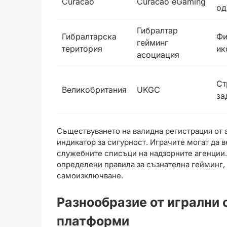
Curacao
Curacao eGaming
од
Гибралтар
Гибралтарска
Фи
гейминг
територия
ик
асоциация
Ст
Великобритания
UKGC
за
Съществуването на валидна регистрация от 
индикатор за сигурност. Играчите могат да 
служебните списъци на надзорните агенции.
определени правила за съзнателна гейминг, 
самоизключване.
Разнообразие от игрални 
платформи