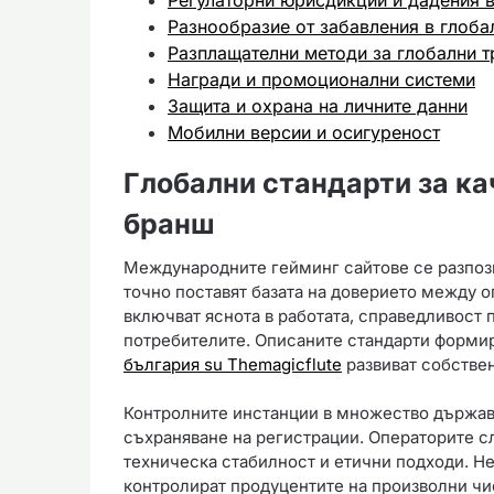
Разнообразие от забавления в глоба
Разплащателни методи за глобални т
Награди и промоционални системи
Защита и охрана на личните данни
Мобилни версии и осигуреност
Глобални стандарти за ка
бранш
Международните гейминг сайтове се разпозн
точно поставят базата на доверието между о
включват яснота в работата, справедливост 
потребителите. Описаните стандарти формир
българия su Themagicflute
развиват собстве
Контролните инстанции в множество държави
съхраняване на регистрации. Операторите с
техническа стабилност и етични подходи. 
контролират продуцентите на произволни чис