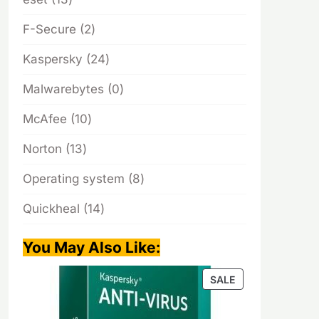
products
2
F-Secure
2
products
24
Kaspersky
24
products
0
Malwarebytes
0
products
10
McAfee
10
products
13
Norton
13
products
8
Operating system
8
products
14
Quickheal
14
products
You May Also Like
:
PRODUCT
SALE
ON
SALE