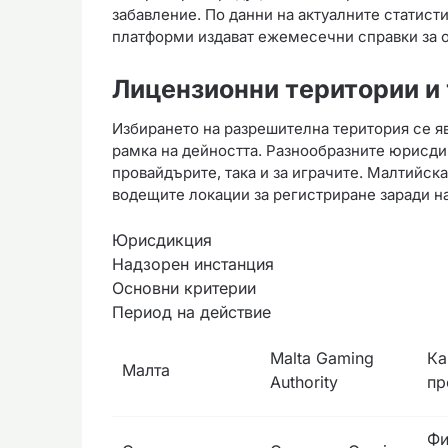
забавление. По данни на актуалните статист
платформи издават ежемесечни справки за о
Лицензионни територии и
Избирането на разрешителна територия се яв
рамка на дейността. Разнообразните юрисди
провайдърите, така и за играчите. Малтийска
водещите локации за регистриране заради н
Юрисдикция
Надзорен инстанция
Основни критерии
Период на действие
Malta Gaming
Ка
Малта
Authority
пр
Фи