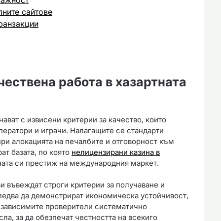
лните сайтове
ранзакции
чествена работа в хазартната
ават с извисени критерии за качество, които
ператори и играчи. Налагащите се стандарти
при алокацията на печалбите и отговорност към
ат базата, по която
нелицензирани казина в
ната си престиж на международния маркет.
 въвеждат строги критерии за получаване и
ледва да демонстрират икономическа устойчивост,
Независимите проверители систематично
ла, за да обезпечат честността на всекиго