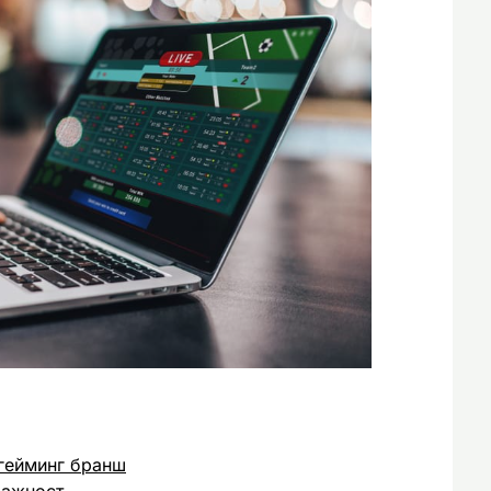
гейминг бранш
важност