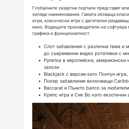
Глобалните хазартни портали представят впе
хиляди наименования. Гамата обхваща класи
игри, класически игри с дигитални раздаващ
кено. Водещите производители на софтуера п
графика и функционалност.
Слот забавления с различна тема и 
до съвременни видео ротативки с мн
Рулетка в европейски, американски 
залози
Blackjack с версии като Понтун игра
Покер забавления включващи Caribbe
Baccarat и Пънкто banco за любители
Крепс игра и Сик Bo като екзотични