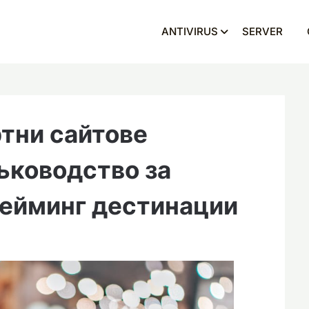
ANTIVIRUS
SERVER
тни сайтове
ъководство за
ейминг дестинации