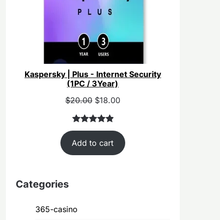
Kaspersky | Plus - Internet Security
(1PC / 3Year)
Original
Current
$
20.00
$
18.00
price
price
was:
is:
Rated
40
5.00
$55.00.
$20.00.
Add to cart
out of 5
based on
customer
ratings
Categories
365-casino