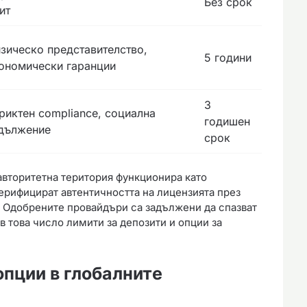
Без срок
ит
зическо представителство,
5 години
ономически гаранции
3
риктен compliance, социална
годишен
дължение
срок
авторитетна територия функционира като
верифицират автентичността на лицензията през
 Одобрените провайдъри са задължени да спазват
в това число лимити за депозити и опции за
опции в глобалните