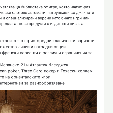
чатляваща библиотека от игри, която надхвърля
чески слотове автомати, натрупващи се джакпоти
и и специализирани версии като бинго игри или
редлагат нови продукти с издигнати нива за
механика – от тристоредни класически варианти
ожество линии и наградни опции
и френски варианти с различни ограничения за
, Испанско 21 и Атлантик блекджек
an poker, Three Card покер и Техаски холдем
те на ориенталските игри
 алтернативи за разнообразяване