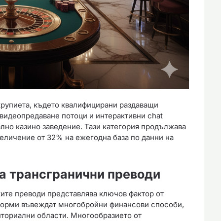
крупиета, където квалифицирани раздаващи
 видеопредаване потоци и интерактивни chat
ално казино заведение. Тази категория продължава
еличение от 32% на ежегодна база по данни на
а трансгранични преводи
ите преводи представлява ключов фактор от
форми въвеждат многобройни финансови способи,
иториални области. Многообразието от