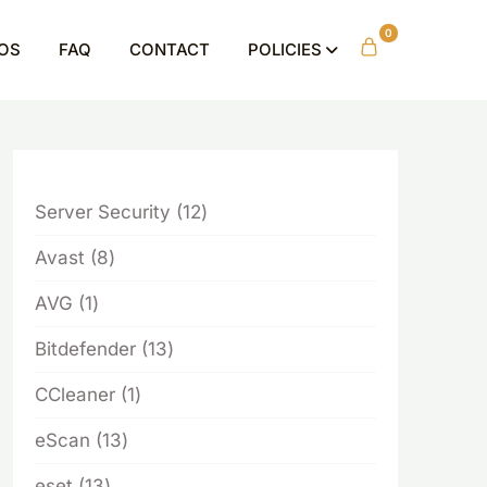
0
OS
FAQ
CONTACT
POLICIES
12
Server Security
12
products
8
Avast
8
products
1
AVG
1
product
13
Bitdefender
13
products
1
CCleaner
1
product
13
eScan
13
products
13
eset
13