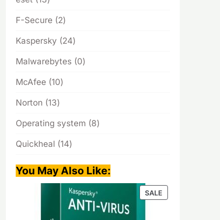
products
2
F-Secure
2
products
24
Kaspersky
24
products
0
Malwarebytes
0
products
10
McAfee
10
products
13
Norton
13
products
8
Operating system
8
products
14
Quickheal
14
products
You May Also Like
:
PRODUCT
SALE
ON
SALE