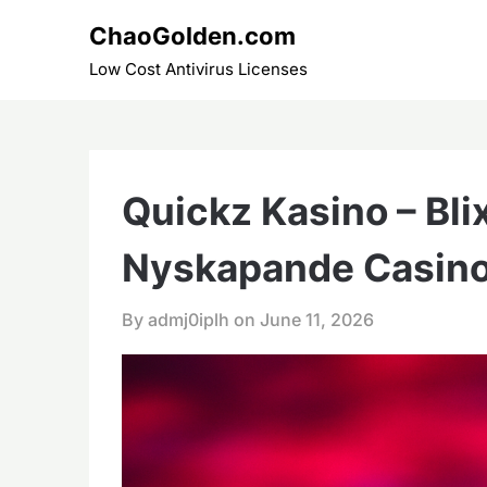
Skip
ChaoGolden.com
to
content
Low Cost Antivirus Licenses
Quickz Kasino – Bl
Nyskapande Casino
By admj0iplh on
June 11, 2026