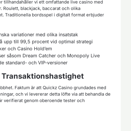
r tillhandahåller vi ett omfattande live casino med
r. Roulett, blackjack, baccarat och olika
t. Traditionella bordsspel i digitalt format erbjuder
ka variationer med olika insatstak
 upp till 99,5 procent vid optimal strategi
ker och Casino Hold’em
lser såsom Dream Catcher och Monopoly Live
åde standard- och VIP-versioner
h Transaktionshastighet
nabbhet. Faktum är att Quickz Casino grundades med
ngar, och vi levererar detta löfte via att behandla de
 är verifierat genom oberoende tester och