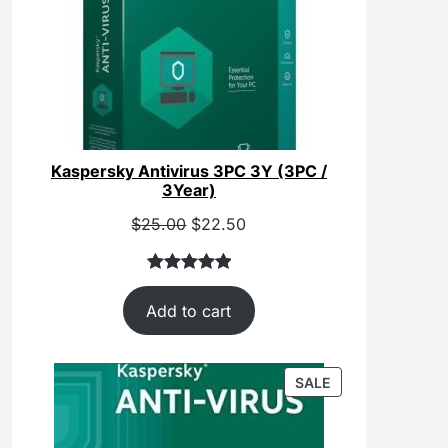
Kaspersky Antivirus 3PC 3Y (3PC /
3Year)
Original
Current
$
25.00
$
22.50
price
price
was:
is:
Rated
40
5.00
$55.00.
$25.00.
Add to cart
out of 5
based on
customer
PRODUCT
SALE
ratings
ON
SALE