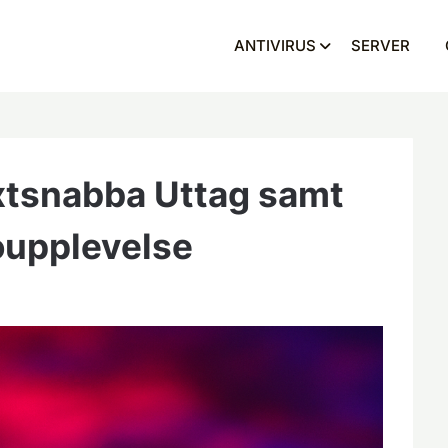
ANTIVIRUS
SERVER
ixtsnabba Uttag samt
upplevelse