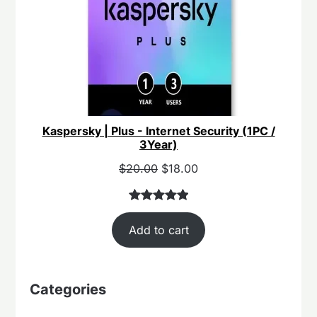
Kaspersky | Plus - Internet Security (1PC /
3Year)
Original
Current
$
20.00
$
18.00
price
price
was:
is:
Rated
40
5.00
$55.00.
$20.00.
Add to cart
out of 5
based on
customer
ratings
Categories