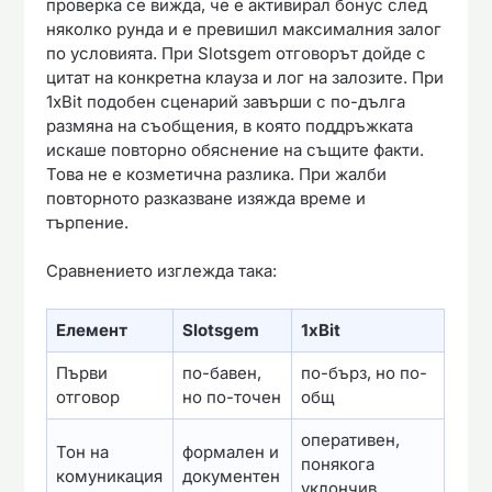
проверка се вижда, че е активирал бонус след
няколко рунда и е превишил максималния залог
по условията. При Slotsgem отговорът дойде с
цитат на конкретна клауза и лог на залозите. При
1xBit подобен сценарий завърши с по-дълга
размяна на съобщения, в която поддръжката
искаше повторно обяснение на същите факти.
Това не е козметична разлика. При жалби
повторното разказване изяжда време и
търпение.
Сравнението изглежда така:
Елемент
Slotsgem
1xBit
Първи
по-бавен,
по-бърз, но по-
отговор
но по-точен
общ
оперативен,
Тон на
формален и
понякога
комуникация
документен
уклончив