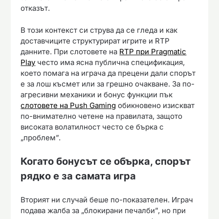
отказът.
В този контекст си струва да се гледа и как
доставчиците структурират игрите и RTP
данните. При слотовете на
RTP при Pragmatic
Play
често има ясна публична спецификация,
което помага на играча да прецени дали спорът
е за лош късмет или за грешно очакване. За по-
агресивни механики и бонус функции пък
слотовете на Push Gaming
обикновено изискват
по-внимателно четене на правилата, защото
високата волатилност често се бърка с
„проблем”.
Когато бонусът се обърка, спорът
рядко е за самата игра
Вторият ни случай беше по-показателен. Играч
подава жалба за „блокирани печалби”, но при