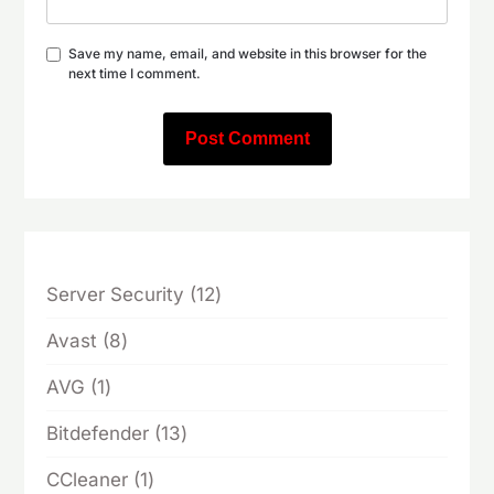
Save my name, email, and website in this browser for the
next time I comment.
12
Server Security
12
products
8
Avast
8
products
1
AVG
1
product
13
Bitdefender
13
products
1
CCleaner
1