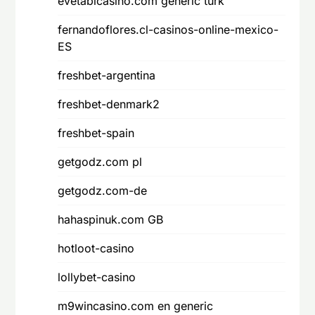
evetabicasino.com generic turk
fernandoflores.cl-casinos-online-mexico-
ES
freshbet-argentina
freshbet-denmark2
freshbet-spain
getgodz.com pl
getgodz.com-de
hahaspinuk.com GB
hotloot-casino
lollybet-casino
m9wincasino.com en generic