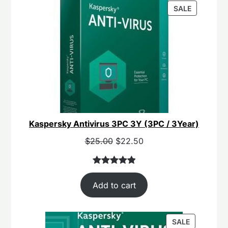
PRODUCT
SALE
ON
SALE
Kaspersky Antivirus 3PC 3Y (3PC / 3Year)
Original
Current
$
25.00
$
22.50
price
price
was:
is:
Rated
40
5.00
$55.00.
$25.00.
Add to cart
out of 5
based on
customer
PRODUCT
SALE
ratings