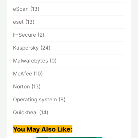
product
13
eScan
13
products
13
eset
13
products
2
F-Secure
2
products
24
Kaspersky
24
products
0
Malwarebytes
0
products
10
McAfee
10
products
13
Norton
13
products
8
Operating system
8
products
14
Quickheal
14
products
You May Also Like
: