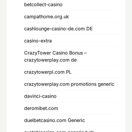
betcollect-casino
campathome.org.uk
cashlounge-casino-de.com DE
casino-extra
CrazyTower Casino Bonus –
crazytowerplay.com de
crazytowerpl.com PL
crazytowerplay.com promotions generic
davinci-casino
deromibet.com
duelbetcasino.com Generic