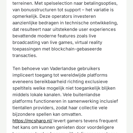
terreinen. Met spelselection naar betalingsopties,
van bonusstructuren tot support – het variatie is
opmerkelijk. Deze operators investeren
aanzienlijke bedragen in technische ontwikkeling,
dat resulteert naar uitstekende user experiences
bevattende moderne features zoals live
broadcasting van live games, virtual reality
toepassingen met blockchain-gebaseerde
transacties.
Ten behoeve van Vaderlandse gebruikers
impliceert toegang tot wereldwijde platforms
eveneens bereikbaarheid richting exclusieve
speltitels welke mogelijk niet toegankelijk blijken
middels lokale kanalen. Vele buitenlandse
platforms functioneren in samenwerking inclusief
tientallen providers, zodat haar collectie vele
bijzondere spellen kan omvatten.
https://mcsharq.nl/
levert gamers tevens frequent
het kans om kunnen genieten door voordeligere