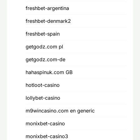
freshbet-argentina
freshbet-denmark2
freshbet-spain
getgodz.com pl
getgodz.com-de
hahaspinuk.com GB
hotloot-casino
lollybet-casino
m9wincasino.com en generic
monixbet-casino
monixbet-casino3