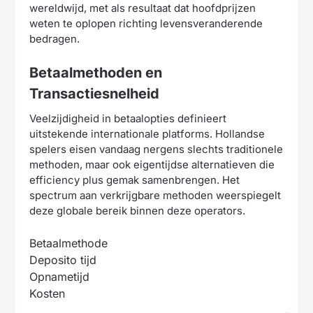
wereldwijd, met als resultaat dat hoofdprijzen
weten te oplopen richting levensveranderende
bedragen.
Betaalmethoden en
Transactiesnelheid
Veelzijdigheid in betaalopties definieert
uitstekende internationale platforms. Hollandse
spelers eisen vandaag nergens slechts traditionele
methoden, maar ook eigentijdse alternatieven die
efficiency plus gemak samenbrengen. Het
spectrum aan verkrijgbare methoden weerspiegelt
deze globale bereik binnen deze operators.
Betaalmethode
Deposito tijd
Opnametijd
Kosten