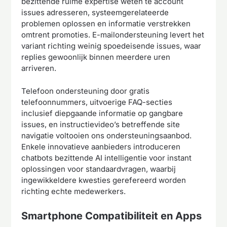
bezittende ruime expertise weten te account
issues adresseren, systeemgerelateerde
problemen oplossen en informatie verstrekken
omtrent promoties. E-mailondersteuning levert het
variant richting weinig spoedeisende issues, waar
replies gewoonlijk binnen meerdere uren
arriveren.
Telefoon ondersteuning door gratis
telefoonnummers, uitvoerige FAQ-secties
inclusief diepgaande informatie op gangbare
issues, en instructievideo’s betreffende site
navigatie voltooien ons ondersteuningsaanbod.
Enkele innovatieve aanbieders introduceren
chatbots bezittende AI intelligentie voor instant
oplossingen voor standaardvragen, waarbij
ingewikkeldere kwesties gerefereerd worden
richting echte medewerkers.
Smartphone Compatibiliteit en Apps