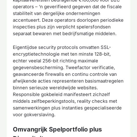
operators – ‘n geverifieerd gegeven dat de fiscale
stabiliteit van dergelijke ondernemingen
accentueert. Deze operators doorlopen periodieke
inspecties plus zijn verplicht spelersfondsen
separaat bewaren met bedrijfsmatige middelen.
Eigentijdse security protocols omvatten SSL-
encryptietechnologie met ten minste 128-bit,
echter veelal 256-bit richting maximale
gegevensbescherming. Tweefactor verificatie,
geavanceerde firewalls en continu controle van
afwijkende acties representeren basismaatregelen
binnen serieuze wereldwijde websites.
Responsible gokbeleid manifesteert zichzelf
middels zelfbeperkingstools, reality checks met
samenwerkingen plus instanties gespecialiseerde
voor gokverslaving.
Omvangrijk Spelportfolio plus