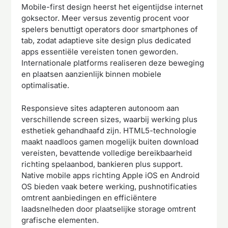
Mobile-first design heerst het eigentijdse internet
goksector. Meer versus zeventig procent voor
spelers benuttigt operators door smartphones of
tab, zodat adaptieve site design plus dedicated
apps essentiële vereisten tonen geworden.
Internationale platforms realiseren deze beweging
en plaatsen aanzienlijk binnen mobiele
optimalisatie.
Responsieve sites adapteren autonoom aan
verschillende screen sizes, waarbij werking plus
esthetiek gehandhaafd zijn. HTML5-technologie
maakt naadloos gamen mogelijk buiten download
vereisten, bevattende volledige bereikbaarheid
richting spelaanbod, bankieren plus support.
Native mobile apps richting Apple iOS en Android
OS bieden vaak betere werking, pushnotificaties
omtrent aanbiedingen en efficiëntere
laadsnelheden door plaatselijke storage omtrent
grafische elementen.