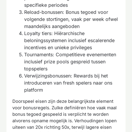
specifieke periodes
Reload-bonussen: Bonus tegoed voor
volgende stortingen, vaak per week ofwel
maandelijks aangeboden
Loyalty tiers: Hiërarchische
beloningssystemen inclusief escalerende
incentives en unieke privileges
Tournaments: Competitieve evenementen
inclusief prize pools gespreid tussen
topspelers
Verwijzingsbonussen: Rewards bij het
introduceren van fresh spelers naar ons
platform
Doorspeel eisen zijn deze belangrijkste element
voor bonusregels. Zulke definiëren hoe vaak maal
bonus tegoed gespeeld is verplicht te worden
alvorens opname mogelijk is. Verhoudingen lopen
uiteen van 20x richting 50x, terwijl lagere eisen