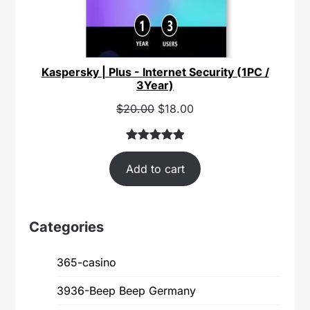
Kaspersky | Plus - Internet Security (1PC /
3Year)
Original
Current
$
20.00
$
18.00
price
price
was:
is:
Rated
40
5.00
$55.00.
$20.00.
Add to cart
out of 5
based on
customer
ratings
Categories
365-casino
3936-Beep Beep Germany