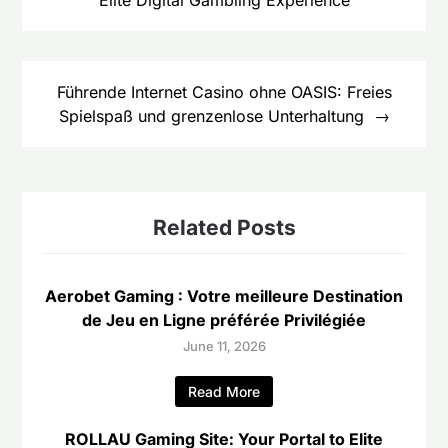
Führende Internet Casino ohne OASIS: Freies
Spielspaß und grenzenlose Unterhaltung
Related Posts
Aerobet Gaming : Votre meilleure Destination
de Jeu en Ligne préférée Privilégiée
June 11, 2026
Read More
ROLLAU Gaming Site: Your Portal to Elite