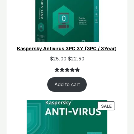
Kaspersky Antivirus 3PC 3Y (3PC / 3Year)
Original
Current
$
25.00
$
22.50
price
price
was:
is:
Rated
40
5.00
$55.00.
$25.00.
Add to cart
out of 5
based on
customer
PRODUCT
SALE
ratings
ON
SALE