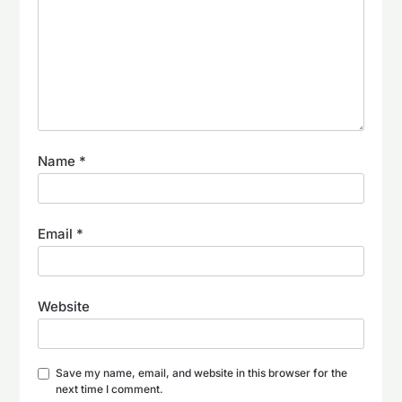
Name
*
Email
*
Website
Save my name, email, and website in this browser for the
next time I comment.