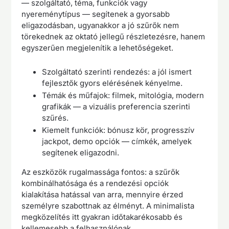
— szolgáltató, téma, funkciók vagy
nyereménytípus — segítenek a gyorsabb
eligazodásban, ugyanakkor a jó szűrők nem
törekednek az oktató jellegű részletezésre, hanem
egyszerűen megjelenítik a lehetőségeket.
Szolgáltató szerinti rendezés: a jól ismert
fejlesztők gyors elérésének kényelme.
Témák és műfajok: filmek, mitológia, modern
grafikák — a vizuális preferencia szerinti
szűrés.
Kiemelt funkciók: bónusz kör, progresszív
jackpot, demo opciók — címkék, amelyek
segítenek eligazodni.
Az eszközök rugalmassága fontos: a szűrők
kombinálhatósága és a rendezési opciók
kialakítása hatással van arra, mennyire érzed
személyre szabottnak az élményt. A minimalista
megközelítés itt gyakran időtakarékosabb és
kellemesebb a felhasználónak.