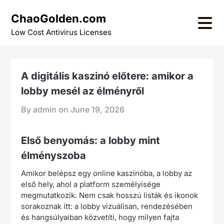
Skip
ChaoGolden.com
to
content
Low Cost Antivirus Licenses
A digitális kaszinó előtere: amikor a
lobby mesél az élményről
By admin on
June 19, 2026
Első benyomás: a lobby mint
élményszoba
Amikor belépsz egy online kaszinóba, a lobby az
első hely, ahol a platform személyisége
megmutatkozik. Nem csak hosszú listák és ikonok
sorakoznak itt: a lobby vizuálisan, rendezésében
és hangsúlyaiban közvetíti, hogy milyen fajta