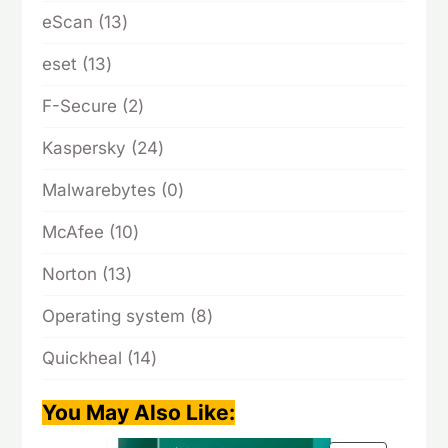
product
13
eScan
13
products
13
eset
13
products
2
F-Secure
2
products
24
Kaspersky
24
products
0
Malwarebytes
0
products
10
McAfee
10
products
13
Norton
13
products
8
Operating system
8
products
14
Quickheal
14
products
You May Also Like
: