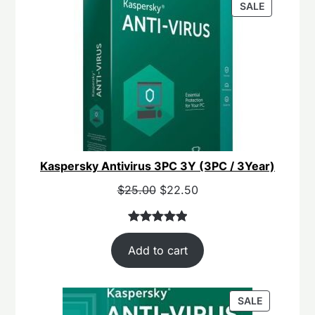
PRODUCT
SALE
ON
SALE
Kaspersky Antivirus 3PC 3Y (3PC / 3Year)
Original
Current
$
25.00
$
22.50
price
price
was:
is:
Rated
40
5.00
$55.00.
$25.00.
Add to cart
out of 5
based on
customer
PRODUCT
SALE
ratings
ON