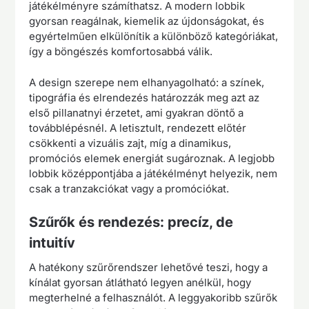
játékélményre számíthatsz. A modern lobbik
gyorsan reagálnak, kiemelik az újdonságokat, és
egyértelműen elkülönítik a különböző kategóriákat,
így a böngészés komfortosabbá válik.
A design szerepe nem elhanyagolható: a színek,
tipográfia és elrendezés határozzák meg azt az
első pillanatnyi érzetet, ami gyakran döntő a
továbblépésnél. A letisztult, rendezett előtér
csökkenti a vizuális zajt, míg a dinamikus,
promóciós elemek energiát sugároznak. A legjobb
lobbik középpontjába a játékélményt helyezik, nem
csak a tranzakciókat vagy a promóciókat.
Szűrők és rendezés: precíz, de
intuitív
A hatékony szűrőrendszer lehetővé teszi, hogy a
kínálat gyorsan átlátható legyen anélkül, hogy
megterhelné a felhasználót. A leggyakoribb szűrők