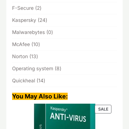
products
2
F-Secure
2
products
24
Kaspersky
24
products
0
Malwarebytes
0
products
10
McAfee
10
products
13
Norton
13
products
8
Operating system
8
products
14
Quickheal
14
products
You May Also Like
:
PRODUCT
SALE
ON
SALE