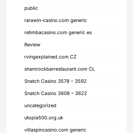
public
rarawin-casino.com generic
retimbacasino.com generic es
Review
rvingexplained.com CZ
shamrockbarrestaurant.com CL
Snatch Casino 3578 – 3592
Snatch Casino 3608 – 3622
uncategorized
utopia500.org.uk
villaspincasino.com generic