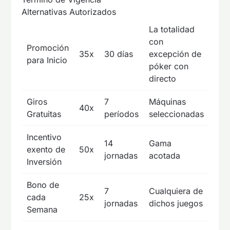
Alternativas Autorizados
La totalidad
con
Promoción
35x
30 días
excepción de
para Inicio
póker con
directo
Giros
7
Máquinas
40x
Gratuitas
períodos
seleccionadas
Incentivo
14
Gama
exento de
50x
jornadas
acotada
Inversión
Bono de
7
Cualquiera de
cada
25x
jornadas
dichos juegos
Semana