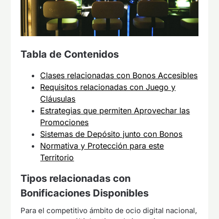
Tabla de Contenidos
Clases relacionadas con Bonos Accesibles
Requisitos relacionadas con Juego y
Cláusulas
Estrategias que permiten Aprovechar las
Promociones
Sistemas de Depósito junto con Bonos
Normativa y Protección para este
Territorio
Tipos relacionadas con
Bonificaciones Disponibles
Para el competitivo ámbito de ocio digital nacional,