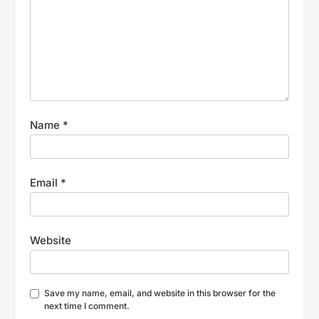
Name
*
Email
*
Website
Save my name, email, and website in this browser for the
next time I comment.