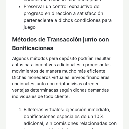
Preservar un control exhaustivo del
progreso en dirección a satisfacción
perteneciente a dichos condiciones para
juego
Métodos de Transacción junto con
Bonificaciones
Algunos métodos para depósito podrían resultar
aptos para incentivos adicionales o procesar las
movimientos de manera mucho más eficiente.
Dichas monederos virtuales, envíos financieras
nacionales junto con criptodivisas ofrecen
ventajas determinadas según dichas demandas
individuales de todo cliente.
Billeteras virtuales: ejecución inmediato,
bonificaciones especiales de un 10%
adicional, sin comisiones relacionadas con