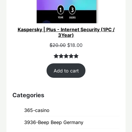
Kaspersky | Plus - Internet Security (1PC /
3Year)
Original
Current
$
20.00
$
18.00
price
price
was:
is:
Rated
40
5.00
$55.00.
$20.00.
Add to cart
out of 5
based on
customer
ratings
Categories
365-casino
3936-Beep Beep Germany