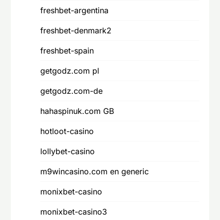
freshbet-argentina
freshbet-denmark2
freshbet-spain
getgodz.com pl
getgodz.com-de
hahaspinuk.com GB
hotloot-casino
lollybet-casino
m9wincasino.com en generic
monixbet-casino
monixbet-casino3