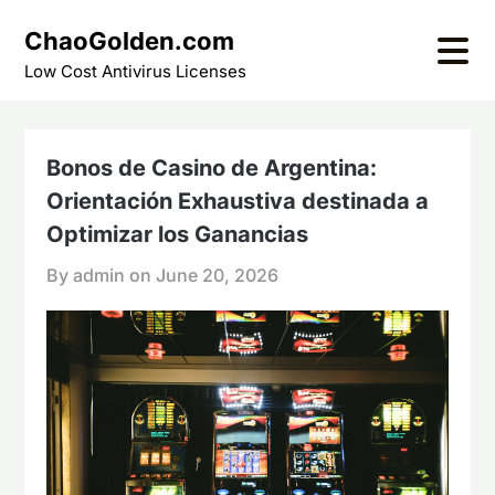
Skip
ChaoGolden.com
to
content
Low Cost Antivirus Licenses
Bonos de Casino de Argentina:
Orientación Exhaustiva destinada a
Optimizar los Ganancias
By admin on
June 20, 2026