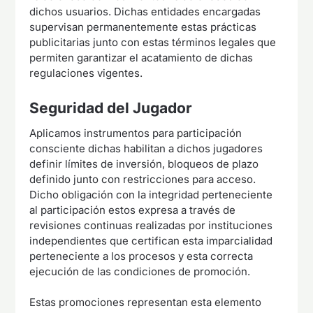
dichos usuarios. Dichas entidades encargadas
supervisan permanentemente estas prácticas
publicitarias junto con estas términos legales que
permiten garantizar el acatamiento de dichas
regulaciones vigentes.
Seguridad del Jugador
Aplicamos instrumentos para participación
consciente dichas habilitan a dichos jugadores
definir límites de inversión, bloqueos de plazo
definido junto con restricciones para acceso.
Dicho obligación con la integridad perteneciente
al participación estos expresa a través de
revisiones continuas realizadas por instituciones
independientes que certifican esta imparcialidad
perteneciente a los procesos y esta correcta
ejecución de las condiciones de promoción.
Estas promociones representan esta elemento