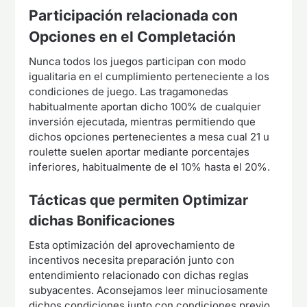
Participación relacionada con
Opciones en el Completación
Nunca todos los juegos participan con modo
igualitaria en el cumplimiento perteneciente a los
condiciones de juego. Las tragamonedas
habitualmente aportan dicho 100% de cualquier
inversión ejecutada, mientras permitiendo que
dichos opciones pertenecientes a mesa cual 21 u
roulette suelen aportar mediante porcentajes
inferiores, habitualmente de el 10% hasta el 20%.
Tácticas que permiten Optimizar
dichas Bonificaciones
Esta optimización del aprovechamiento de
incentivos necesita preparación junto con
entendimiento relacionado con dichas reglas
subyacentes. Aconsejamos leer minuciosamente
dichos condiciones junto con condiciones previo