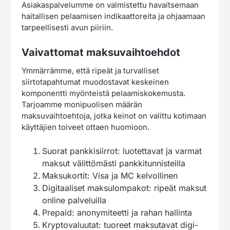
Asiakaspalvelumme on valmistettu havaitsemaan
haitallisen pelaamisen indikaattoreita ja ohjaamaan
tarpeellisesti avun piiriin.
Vaivattomat maksuvaihtoehdot
Ymmärrämme, että ripeät ja turvalliset
siirtotapahtumat muodostavat keskeinen
komponentti myönteistä pelaamiskokemusta.
Tarjoamme monipuolisen määrän
maksuvaihtoehtoja, jotka keinot on valittu kotimaan
käyttäjien toiveet ottaen huomioon.
Suorat pankkisiirrot: luotettavat ja varmat
maksut välittömästi pankkitunnisteilla
Maksukortit: Visa ja MC kelvollinen
Digitaaliset maksulompakot: ripeät maksut
online palveluilla
Prepaid: anonymiteetti ja rahan hallinta
Kryptovaluutat: tuoreet maksutavat digi-