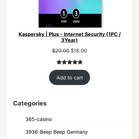
Kaspersky | Plus - Internet Security (1PC /
3Year)
Original
Current
$
20.00
$
18.00
price
price
was:
is:
Rated
40
5.00
$55.00.
$20.00.
Add to cart
out of 5
based on
customer
ratings
Categories
365-casino
3936-Beep Beep Germany