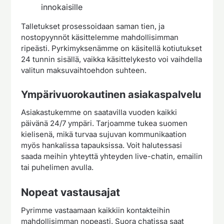
innokaisille
Talletukset prosessoidaan saman tien, ja
nostopyynnöt käsittelemme mahdollisimman
ripeästi. Pyrkimyksenämme on käsitellä kotiutukset
24 tunnin sisällä, vaikka käsittelykesto voi vaihdella
valitun maksuvaihtoehdon suhteen.
Ympärivuorokautinen asiakaspalvelu
Asiakastukemme on saatavilla vuoden kaikki
päivänä 24/7 ympäri. Tarjoamme tukea suomen
kielisenä, mikä turvaa sujuvan kommunikaation
myös hankalissa tapauksissa. Voit halutessasi
saada meihin yhteyttä yhteyden live-chatin, emailin
tai puhelimen avulla.
Nopeat vastausajat
Pyrimme vastaamaan kaikkiin kontakteihin
mahdollisimman nopeasti. Suora chatissa saat