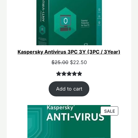
Kaspersky Antivirus 3PC 3Y (3PC / 3Year)
Original
Current
$
25.00
$
22.50
price
price
was:
is:
Rated
40
5.00
$55.00.
$25.00.
Add to cart
out of 5
based on
customer
PRODUCT
SALE
ratings
ON
SALE