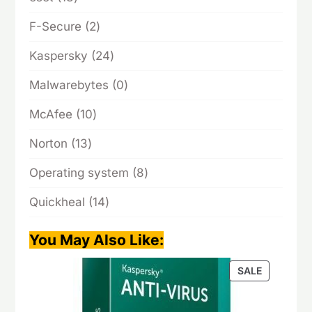
products
2
F-Secure
2
products
24
Kaspersky
24
products
0
Malwarebytes
0
products
10
McAfee
10
products
13
Norton
13
products
8
Operating system
8
products
14
Quickheal
14
products
You May Also Like
:
PRODUCT
SALE
ON
SALE