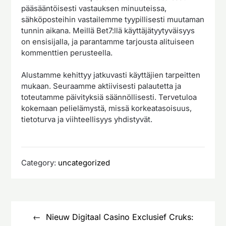
pääsääntöisesti vastauksen minuuteissa,
sähköposteihin vastailemme tyypillisesti muutaman
tunnin aikana. Meillä Bet7:llä käyttäjätyytyväisyys
on ensisijalla, ja parantamme tarjousta alituiseen
kommenttien perusteella.
Alustamme kehittyy jatkuvasti käyttäjien tarpeitten
mukaan. Seuraamme aktiivisesti palautetta ja
toteutamme päivityksiä säännöllisesti. Tervetuloa
kokemaan pelielämystä, missä korkeatasoisuus,
tietoturva ja viihteellisyys yhdistyvät.
Category:
uncategorized
Post
navigation
Nieuw Digitaal Casino Exclusief Cruks: