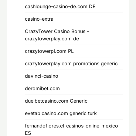
cashlounge-casino-de.com DE
casino-extra
CrazyTower Casino Bonus –
crazytowerplay.com de
crazytowerpl.com PL
crazytowerplay.com promotions generic
davinci-casino
deromibet.com
duelbetcasino.com Generic
evetabicasino.com generic turk
fernandoflores.cl-casinos-online-mexico-
ES