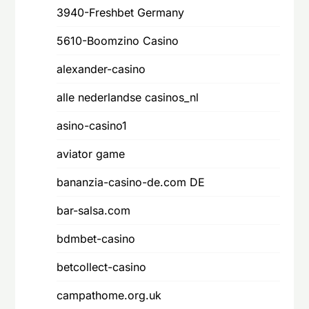
3940-Freshbet Germany
5610-Boomzino Casino
alexander-casino
alle nederlandse casinos_nl
asino-casino1
aviator game
bananzia-casino-de.com DE
bar-salsa.com
bdmbet-casino
betcollect-casino
campathome.org.uk