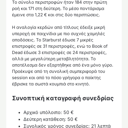
Το σύνολο περιστροφών ήταν 184 στην πρώτη
ροή και 171 στη δεύτερη. Το μέσο ποντάρισμα
έμεινε στα 1,22 € και στις δύο περιπτώσεις.
Η αναλογία κερδών από τίτλους έδειξε μικρή
υπεροχή σε παιχνίδια με πιο συχνές χαμηλές
αποδόσεις. Το Starburst έδωσε 7 μικρές
επιστροφές σε 31 περιστροφές, ενώ το Book of
Dead έδωσε 3 επιστροφές σε 24 περιστροφές,
αλλά με μεγαλύτερη μεταβλητότητα. Το
αποτέλεσμα δεν εξαρτήθηκε από ένα μόνο γύρο.
Προέκυψε από τη συνολική συμπεριφορά του
session και από το πόσο γρήγορα ο παίκτης
έβρισκε τα σωστά κουμπιά στο κινητό.
Συνοπτική καταγραφή συνεδρίας
Αρχικό υπόλοιπο: 50 €
Δεύτερη κατάθεση: 50 €
Συνολικός χρόνος συνεδρίας: 21 λεπτά