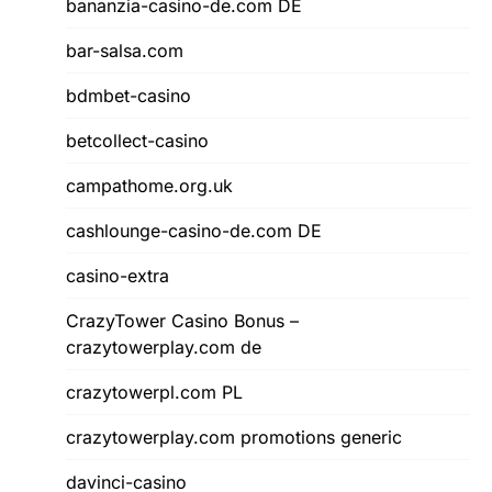
bananzia-casino-de.com DE
bar-salsa.com
bdmbet-casino
betcollect-casino
campathome.org.uk
cashlounge-casino-de.com DE
casino-extra
CrazyTower Casino Bonus –
crazytowerplay.com de
crazytowerpl.com PL
crazytowerplay.com promotions generic
davinci-casino