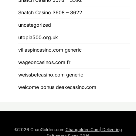
Snatch Casino 3608 – 3622
uncategorized
utopia500.org.uk
villaspincasino.com generic
wageoncasinos.com fr
weissbetcasino.com generic
welcome bonus deaxecasino.com
©2026 ChaoGolden.com
Chaogolden.Com| Delivering
Softwares Since 2016