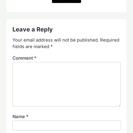
Leave a Reply
Your email address will not be published.
Required
fields are marked
*
Comment
*
Name
*