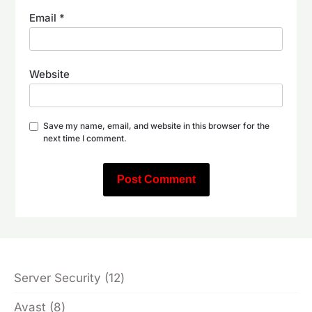
Email
*
Website
Save my name, email, and website in this browser for the
next time I comment.
12
Server Security
12
products
8
Avast
8