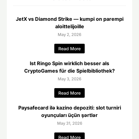
JetX vs Diamond Strike — kumpi on parempi
aloittelijoille
May 2, 2026
Read More
Ist Ringo Spin wirklich besser als
CryptoGames für die Spielbibliothek?
May 3, 2026
Read More
Paysafecard ilə kazino depoziti: slot turniri
oyunçuları üçün şərtlər
May 31, 2026
Read More