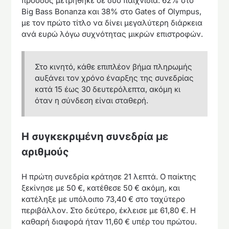
πρόοδος μετρήθηκε σε δύο παιχνίδια: 62% στο
Big Bass Bonanza και 38% στο Gates of Olympus,
με τον πρώτο τίτλο να δίνει μεγαλύτερη διάρκεια
ανά ευρώ λόγω συχνότητας μικρών επιστροφών.
Στο κινητό, κάθε επιπλέον βήμα πληρωμής
αυξάνει τον χρόνο έναρξης της συνεδρίας
κατά 15 έως 30 δευτερόλεπτα, ακόμη κι
όταν η σύνδεση είναι σταθερή.
Η συγκεκριμένη συνεδρία με
αριθμούς
Η πρώτη συνεδρία κράτησε 21 λεπτά. Ο παίκτης
ξεκίνησε με 50 €, κατέθεσε 50 € ακόμη, και
κατέληξε με υπόλοιπο 73,40 € στο ταχύτερο
περιβάλλον. Στο δεύτερο, έκλεισε με 61,80 €. Η
καθαρή διαφορά ήταν 11,60 € υπέρ του πρώτου.