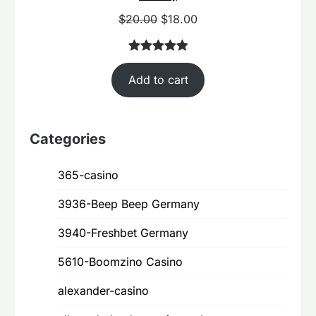
Original
Current
$
20.00
$
18.00
price
price
was:
is:
Rated
40
5.00
$55.00.
$20.00.
Add to cart
out of 5
based on
customer
ratings
Categories
365-casino
3936-Beep Beep Germany
3940-Freshbet Germany
5610-Boomzino Casino
alexander-casino