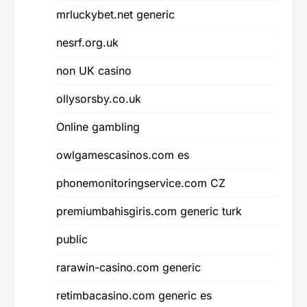
mrluckybet.net generic
nesrf.org.uk
non UK casino
ollysorsby.co.uk
Online gambling
owlgamescasinos.com es
phonemonitoringservice.com CZ
premiumbahisgiris.com generic turk
public
rarawin-casino.com generic
retimbacasino.com generic es