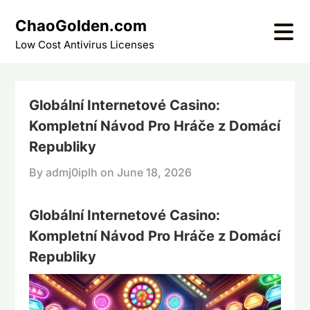
Skip
ChaoGolden.com
to
content
Low Cost Antivirus Licenses
Globální Internetové Casino:
Kompletní Návod Pro Hráče z Domácí
Republiky
By admj0iplh on
June 18, 2026
Globální Internetové Casino:
Kompletní Návod Pro Hráče z Domácí
Republiky