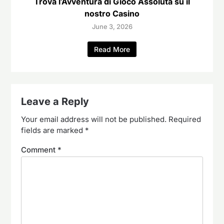
Trova l’Avventura di Gioco Assoluta su il
nostro Casino
June 3, 2026
Read More
Leave a Reply
Your email address will not be published.
Required
fields are marked
*
Comment
*