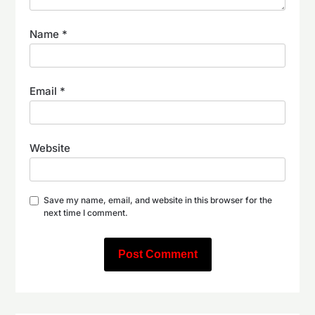
Name
*
Email
*
Website
Save my name, email, and website in this browser for the
next time I comment.