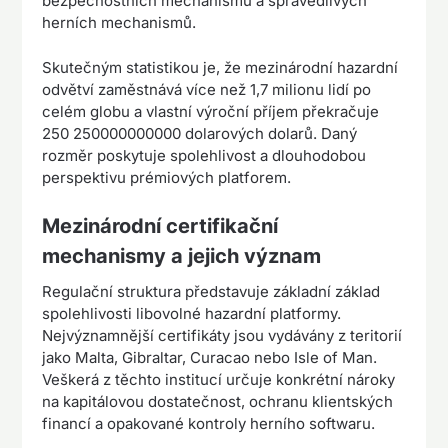
bezpečnostních mechanismů a spravedlivých
herních mechanismů.
Skutečným statistikou je, že mezinárodní hazardní
odvětví zaměstnává více než 1,7 milionu lidí po
celém globu a vlastní výroční příjem překračuje
250 250000000000 dolarových dolarů. Daný
rozměr poskytuje spolehlivost a dlouhodobou
perspektivu prémiových platforem.
Mezinárodní certifikační
mechanismy a jejich význam
Regulační struktura představuje základní základ
spolehlivosti libovolné hazardní platformy.
Nejvýznamnější certifikáty jsou vydávány z teritorií
jako Malta, Gibraltar, Curacao nebo Isle of Man.
Veškerá z těchto institucí určuje konkrétní nároky
na kapitálovou dostatečnost, ochranu klientských
financí a opakované kontroly herního softwaru.