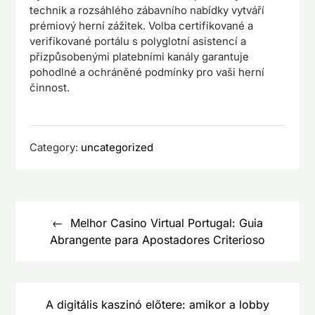
technik a rozsáhlého zábavního nabídky vytváří
prémiový herní zážitek. Volba certifikované a
verifikované portálu s polyglotní asistencí a
přizpůsobenými platebními kanály garantuje
pohodlné a ochráněné podmínky pro vaši herní
činnost.
Category:
uncategorized
Post
navigation
Melhor Casino Virtual Portugal: Guia
Abrangente para Apostadores Criterioso
A digitális kaszinó előtere: amikor a lobby