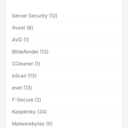
12
Server Security
12
products
8
Avast
8
products
1
AVG
1
product
13
Bitdefender
13
products
1
CCleaner
1
product
13
eScan
13
products
13
eset
13
products
2
F-Secure
2
products
24
Kaspersky
24
products
0
Malwarebytes
0