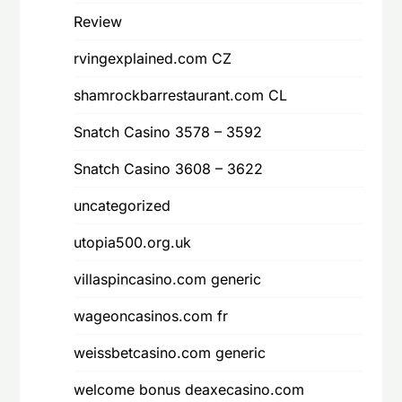
Review
rvingexplained.com CZ
shamrockbarrestaurant.com CL
Snatch Casino 3578 – 3592
Snatch Casino 3608 – 3622
uncategorized
utopia500.org.uk
villaspincasino.com generic
wageoncasinos.com fr
weissbetcasino.com generic
welcome bonus deaxecasino.com