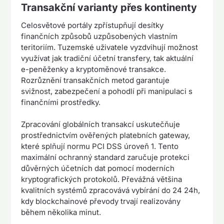
Transakční varianty přes kontinenty
Celosvětové portály zpřístupňují desítky
finančních způsobů uzpůsobených vlastním
teritoriím. Tuzemské uživatele vyzdvihují možnost
využívat jak tradiční účetní transfery, tak aktuální
e-peněženky a kryptoměnové transakce.
Rozrůznění transakčních metod garantuje
svižnost, zabezpečení a pohodlí při manipulaci s
finančními prostředky.
Zpracování globálních transakcí uskutečňuje
prostřednictvím ověřených platebních gateway,
které splňují normu PCI DSS úroveň 1. Tento
maximální ochranný standard zaručuje protekci
důvěrných účetních dat pomocí moderních
kryptografických protokolů. Převážná většina
kvalitních systémů zpracovává vybírání do 24 24h,
kdy blockchainové převody trvají realizovány
během několika minut.