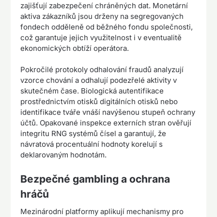
zajišťují zabezpečení chráněných dat. Monetární
aktiva zákazníků jsou drženy na segregovaných
fondech odděleně od běžného fondu společnosti,
což garantuje jejich využitelnost i v eventualitě
ekonomických obtíží operátora.
Pokročilé protokoly odhalování fraudů analyzují
vzorce chování a odhalují podezřelé aktivity v
skutečném čase. Biologická autentifikace
prostřednictvím otisků digitálních otisků nebo
identifikace tváře vnáší navýšenou stupeň ochrany
účtů. Opakované inspekce externích stran ověřují
integritu RNG systémů čísel a garantují, že
návratová procentuální hodnoty korelují s
deklarovaným hodnotám.
Bezpečné gambling a ochrana
hráčů
Mezinárodní platformy aplikují mechanismy pro