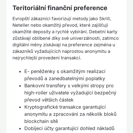
Teritoriální finanční preference
Evropští zákazníci favorizují metody jako Skrill,
Neteller nebo okamžitý převod, které zajišťují
okamžité deposity a rychlé vybírání. Debetní karty
zůstávají oblíbené díky své univerzálnosti, zatímco
digitální měny získávají na preference zejména u
zákazníků vyžadujících naprostou anonymitu a
nejrychlejší provedení transakcí.
E- peněženky s okamžitým realizací
převodů a zanedbatelnými poplatky
Bankovní transfery s velkými stropy pro
high-roller uživatele vyžadující bezpečný
převod větších částek
Kryptografické transakce garantující
anonymitu a zpracování za několik bloků
blockchain sítě
Dobíjecí účty garantující dohled nákladů