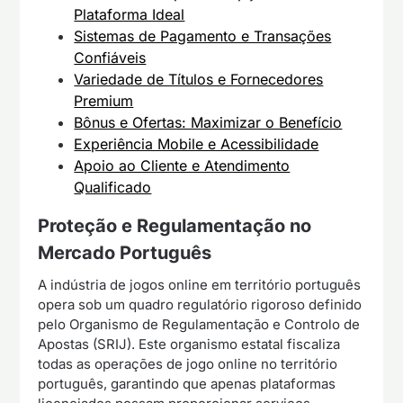
Plataforma Ideal
Sistemas de Pagamento e Transações
Confiáveis
Variedade de Títulos e Fornecedores
Premium
Bônus e Ofertas: Maximizar o Benefício
Experiência Mobile e Acessibilidade
Apoio ao Cliente e Atendimento
Qualificado
Proteção e Regulamentação no
Mercado Português
A indústria de jogos online em território português
opera sob um quadro regulatório rigoroso definido
pelo Organismo de Regulamentação e Controlo de
Apostas (SRIJ). Este organismo estatal fiscaliza
todas as operações de jogo online no território
português, garantindo que apenas plataformas