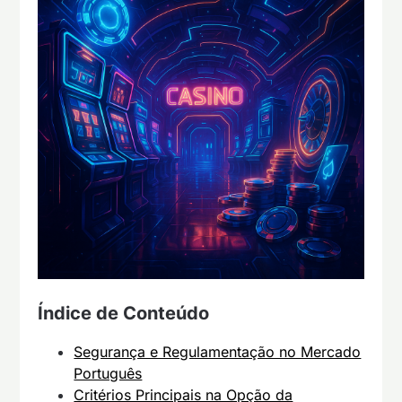
Índice de Conteúdo
Segurança e Regulamentação no Mercado
Português
Critérios Principais na Opção da