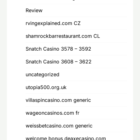
Review
rvingexplained.com CZ
shamrockbarrestaurant.com CL
Snatch Casino 3578 – 3592
Snatch Casino 3608 – 3622
uncategorized
utopia500.org.uk
villaspincasino.com generic
wageoncasinos.com fr
weissbetcasino.com generic
welcome bonus deaxecasino.com