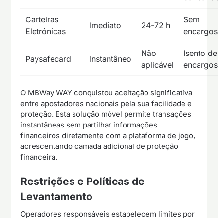
Carteiras
Sem
Imediato
24-72 h
Eletrónicas
encargos
Não
Isento de
Paysafecard
Instantâneo
aplicável
encargos
O MBWay WAY conquistou aceitação significativa
entre apostadores nacionais pela sua facilidade e
proteção. Esta solução móvel permite transações
instantâneas sem partilhar informações
financeiros diretamente com a plataforma de jogo,
acrescentando camada adicional de proteção
financeira.
Restrições e Políticas de
Levantamento
Operadores responsáveis estabelecem limites por