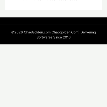
©2026 ChaoGolden.com
Chaogolden.Com| Delivering
Softwares Since 2016