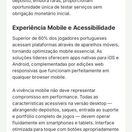
depósito, embora raras, proporcionam
oportunidade única de testar serviços sem
obrigação monetário inicial.
Experiência Mobile e Acessibilidade
Superior de 60% dos jogadores portugueses
acessam plataformas através de aparelhos móveis,
tornando optimização mobile essencial. As
soluções líderes oferecem apps nativas para iOS e
Android, complementadas por edições web
responsivas que funcionam perfeitamente em
qualquer browser mobile.
A vivência mobile não deve representar
compromisso em performance. Todas as
características acessíveis na versão desktop —
abrangendo depósitos, saques, entrada ao suporte
e portfólio completo de jogos — devem operar
fluidamente em smartphones e tablets. Interface
otimizada para toque com botões apropriadamente