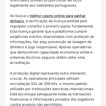
licenciados possam proporcionar serviços
legalmente aos habitantes portugueses.
Ao busca o
melhor casino online para ganhar
dinheiro
, a verificação da licença emitida pelo
regulador constitui o primeiro passo fundamental.
Esta licença garante que a plataforma cumpre
exigências estritos relacionados com proteção de
informações, fair play, prevenção de lavagem de
dinheiro e jogo responsável. Apenas operadores
que demonstrem capacidade económica sólida e
sistemas técnicos seguros obtêm obter esta
acreditação.
A proteção digital representa outro elemento
crucial. As operadoras principais utilizam
encriptação SSL de 256 bits, o mesmo padrão
utilizado por instituições bancárias internacionais.
Esta tecnologia salvaguarda todas as transações
financeiras e informações privados dos jogadores
contra acessos não permitidos.