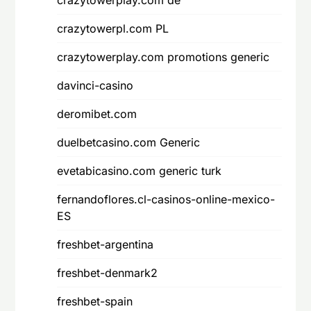
crazytowerplay.com de
crazytowerpl.com PL
crazytowerplay.com promotions generic
davinci-casino
deromibet.com
duelbetcasino.com Generic
evetabicasino.com generic turk
fernandoflores.cl-casinos-online-mexico-
ES
freshbet-argentina
freshbet-denmark2
freshbet-spain