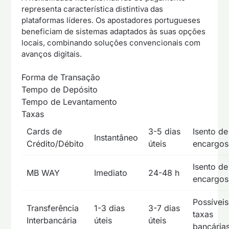
representa característica distintiva das
plataformas líderes. Os apostadores portugueses
beneficiam de sistemas adaptados às suas opções
locais, combinando soluções convencionais com
avanços digitais.
Forma de Transação
Tempo de Depósito
Tempo de Levantamento
Taxas
Cards de
3-5 dias
Isento de
Instantâneo
Crédito/Débito
úteis
encargos
Isento de
MB WAY
Imediato
24-48 h
encargos
Possíveis
Transferência
1-3 dias
3-7 dias
taxas
Interbancária
úteis
úteis
bancária