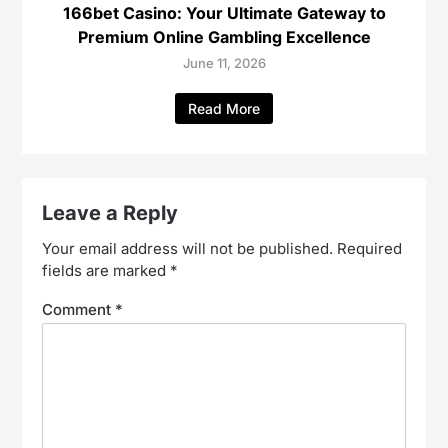
166bet Casino: Your Ultimate Gateway to
Premium Online Gambling Excellence
June 11, 2026
Read More
Leave a Reply
Your email address will not be published.
Required
fields are marked
*
Comment
*