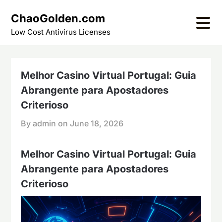
Skip
ChaoGolden.com
to
content
Low Cost Antivirus Licenses
Melhor Casino Virtual Portugal: Guia
Abrangente para Apostadores
Criterioso
By admin on
June 18, 2026
Melhor Casino Virtual Portugal: Guia
Abrangente para Apostadores
Criterioso